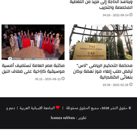
ويناشد الحاجة إلى مزيد من التغطية
المخصصة والتدريب
2022-06-14 - 04:16
محكمة التحكيم الرياضى “تاس”
مكتبة مصر العامة تستضيف أمسية
ترفض طلب إلغاء فوز نهضة بركان
موسيقية كازاخية على ضفاف النيل
بنهائى الكنفدرالية
2025-08-22 - 01:11
2025-02-26 - 19:29
© حقوق النشر 2026، جميع الحقوق محفوظة |
الجامعة الاسبانية العريية
| دعم و
تطوير : hamza sabban