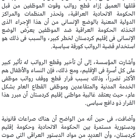
قلقها العميق إزاء قطع رواتب وقوت الموظفين من قبل
الحكومة الاتحادية العراقية، وتحذر المنظمات والمراكز
الدولية المعنية بالوضع الإنسانى من أن هذا الإجراء الذى
اتخذته الحكومة العراقية ضد الموظفين يعرّض الوضع
الإنسانى فى إقليم كردستان لخطر كبير، والسبب فى ذلك هو
استخدام قضية الرواتب كورقة سياسية.
وأشارت المؤسسة، إلى أن تأخير وقطع الرواتب له تأثير كبير
على كل أسرة فى الإقليم، ومع ذلك، فإن النساء والأطفال هم
الأكثر تضرراً، وذلك بسبب قرار قطع ووقف رواتب موظفى
الخدمة المدنية والمتقاعدين وموظفى القطاع العام بشكل
عام، حيث يعتقد غالبية مواطنى إقليم كردستان أن مبرر هذا
القرار ذو دافع سياسى.
وأضافت، فى حين أنه من الواضح أن هناك صراعات قانونية
ودستورية مستمرة بين الحكومة الاتحادية وحكومة إقليم
كردستان، وأن العديد من مواد الدستور العراقى التى صوت