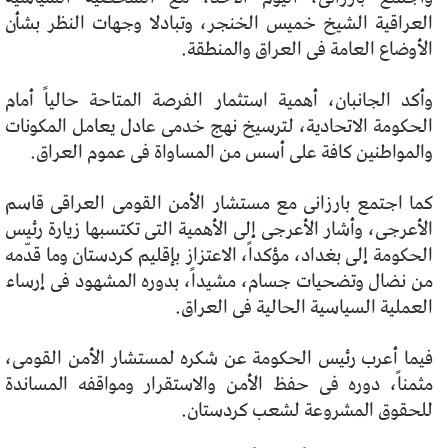
العراقية الشيخ خميس الخنجر، وتبادلا وجهات النظر بشأن
الأوضاع العامة فى العراق والمنطقة.
وأكد الجانبان، أهمية استثمار الفرصة المتاحة حالياً أمام
الحكومة الاتحادية، لترسيخ نهج خدمى عادل يعامل المكونات
والمواطنين كافة على أسس من المساواة فى عموم العراق.
كما اجتمع بارزانى مع مستشار الأمن القومى العراقى قاسم
الأعرجى، وأشار الأعرجى إلى الأهمية التى تكتسبها زيارة رئيس
الحكومة إلى بغداد، مؤكداً، الاعتزاز بإقليم كردستان وما قدّمه
من نضال وتضحيات جسام، مشيداً، بدوره المشهود فى إرساء
العملية السياسية الحالية فى العراق.
فيما أعرب رئيس الحكومة عن شكره لمستشار الأمن القومى،
مثمناً، دوره فى حفظ الأمن والاستقرار ومواقفه المساندة
للحقوق المشروعة لشعب كردستان.