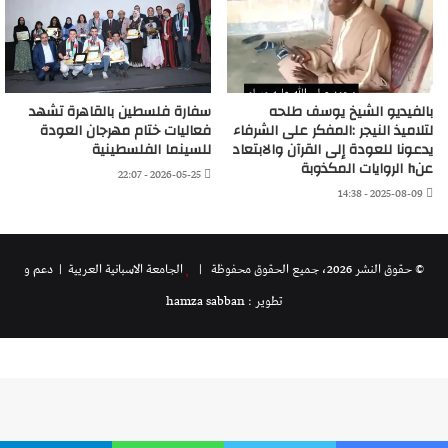
بالفيديو الشيخ يوسف طلحه
سفارة فلسطين بالقاهرة تشهد
لتلاميذ النيجر :المفكر على الشرفاء
فعاليات ختام مهرجان العودة
يدعونا للعودة إلى القرآن والابتعاد
للسينما الفلسطينية
عنh الروايات المكذوبة
2026-05-25 - 22:07
2025-08-09 - 14:38
© حقوق النشر 2026، جميع الحقوق محفوظة |
الجامعة الاسبانية العريية
| دعم و
تطوير : hamza sabban