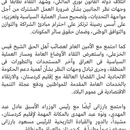
ائتلاف دولة القانون نورى المالكى، وشهد اللقاء تطابقاً فى
وجهات نظر الجانبين بشأن ضرورة العمل المشترك من أجل
مواجهة التحديات، وتصحيح مسار العملية السياسية وتعزيزه،
على أسس رصينة ترتكز على احترام مبادئ الشراكة والتوازن
والتوافق الوطنى، وضمان حقوق سائر المكونات.
كما اجتمع مع الأمين العام لعصائب أهل الحق الشيخ قيس
الخزعلى، واستعرض اللقاء الأوضاع العامة ومسار العملية
السياسية فى العراق وآخر المستجدات والتطورات فى
المنطقة، وجرى تبادل وجهات النظر بشأن أهمية دعم الحكومة
الاتحادية لحل القضايا العالقة مع إقليم كردستان، والارتقاء
بالخدمات العامة المقدمة للمواطنين ودفع عجلة التنمية
الاقتصادية فى عموم البلاد.
واجتمع بارزانى أيضًا مع رئيس الوزراء الأسبق عادل عبد
المهدى، ونوّه عبد المهدى بالمكانة المهمة لإقليم كردستان،
مشيداً، بالدور والقيادة التاريخية للرئيس مسعود بارزانى
بوصفه زعيماً وطنياً فى كردستان والعراق والمنطقة.