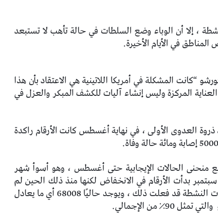
 الحالات لا تزال نشطة ، إلا أن الوباء وضع السلطات في حالة تأهب لا تستبعد
لمناطق في الأيام الأخيرة.
ورشو “كانت المشكلة في أمريكا اللاتينية هي الاعتقاد بأن هذا
لعناية المركزة وليس إنشاء آليات للكشف المبكر والعزل في
د ذروة العدوى الأولى ، في نهاية أغسطس كانت الأرقام راكدة
 ارتفع منحنى الحالات الإيجابية حتى أغسطس ، وهو أسوأ شهر
بتمبر بدأت الأرقام في الانخفاض لكنها منذ ذلك الحين لم
تقل عن 5000 إصابة يوميًا ، على الرغم من أن الحالات النشطة قد فعلت ذلك ، ويوجد حاليًا 68008 أي ما يعادل
والتي تمثل 90٪ من الإجمالي.