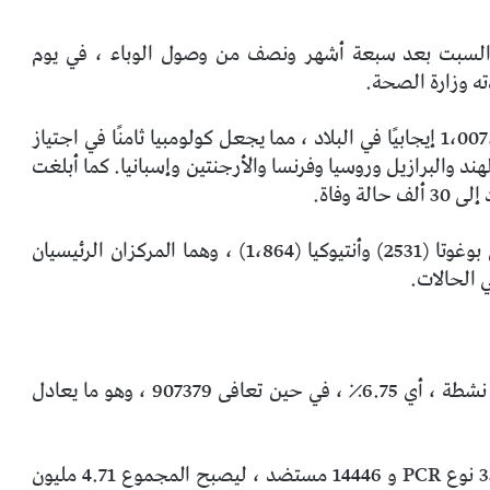
م السبت بعد سبعة أشهر ونصف من وصول الوباء ، في يوم
أشارت النشرة اليومية للكيان الصحي إلى وجود 1،007،711 إيجابيًا في البلاد ، مما يجعل كولومبيا ثامنًا في اجتياز
هند والبرازيل وروسيا وفرنسا والأرجنتين وإسبانيا. كما أبلغت
تم تسجيل أكبر عدد من الإصابات في هذا اليوم في بوغوتا (2531) وأنتيوكيا (1،864) ، وهما المركزان الرئيسيان
 الحالات.
ومن إجمالي عدد الإصابات ، لا يزال 68008 إصابات نشطة ، أي 6.75٪ ، في حين تعافى 907379 ، وهو ما يعادل
تمت معالجة 50393 اختبارًا يوم السبت ، منها 35947 نوع PCR و 14446 مستضد ، ليصبح المجموع 4.71 مليون