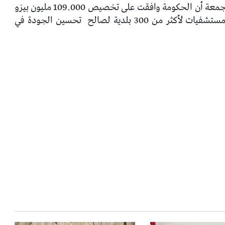
وبهذه النظرة ، أعلن وزير الصحة فرناندو رويز يوم الجمعة أن الحكومة وافقت على تخصيص 109.000 مليون بيزو
تحسين الجودة في