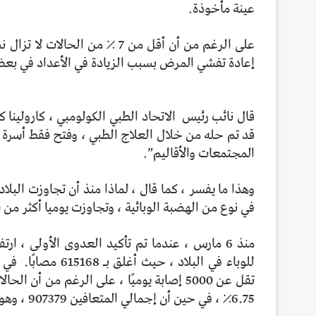
عينة مأخوذة.
على الرغم من أن أقل من 7 ٪ من
إعادة تفشي المرض بسبب الزيادة في الأعداد في بعض ا
قال نائب رئيس
الاتحاد الطبي الكولومبي ، كارولينا ك
قد تم حله من خلال العلاج الطبي ، وفتح فقط أسرة ا
المجتمعات والأقاليم”.
وهذا ما يفسر ، كما قال ، لماذا منذ أن تجاوزت البلا
في نوع من الهضبة الوبائية ، وتجاوزت يوميا أكثر من 5000 إصابة ومائة حالة وفاة.
منذ 6 مارس ، عندما تم تأكيد العدوى الأولى ،
للوباء في البلاد ، حيث أغلق بـ 615168 مصابًا.
في س
6.75٪ ، في حين أن إجمالي المتعافين 907379 ، وهو