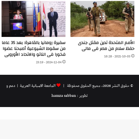
الأمم المتحدة تدين مقتل جندى
سفيرة رومانيا بالقاهرة: بعد 35 عاما
حفظ سلام من مصر فى مالى
من سقوط الشيوعية أصبحنا عضوا
فخورا فى الناتو والاتحاد الأوروبى
2021-10-03 - 16:28
2024-12-04 - 23:19
© حقوق النشر 2026، جميع الحقوق محفوظة |
الجامعة الاسبانية العريية
| دعم و
تطوير : hamza sabban