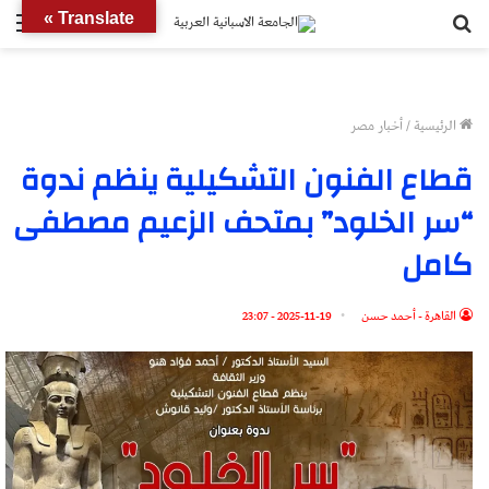
بحث
الق
Translate »
عن
الرئيسية
/
أخبار مصر
قطاع الفنون التشكيلية ينظم ندوة
“سر الخلود” بمتحف الزعيم مصطفى
كامل
القاهرة - أحمد حسن
2025-11-19 - 23:07