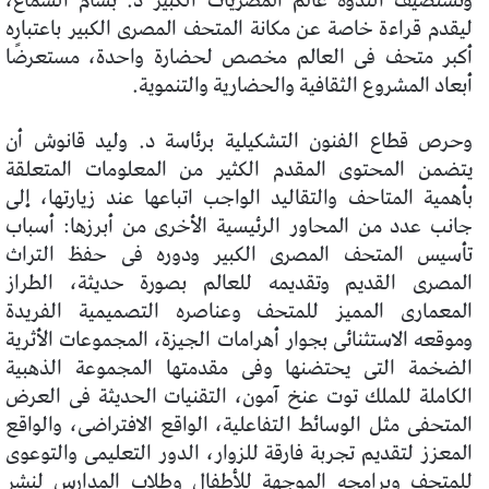
وتستضيف الندوة عالم المصريات الكبير د. بسّام الشمّاع،
ليقدم قراءة خاصة عن مكانة المتحف المصرى الكبير باعتباره
أكبر متحف فى العالم مخصص لحضارة واحدة، مستعرضًا
أبعاد المشروع الثقافية والحضارية والتنموية.
وحرص قطاع الفنون التشكيلية برئاسة د. وليد قانوش أن
يتضمن المحتوى المقدم الكثير من المعلومات المتعلقة
بأهمية المتاحف والتقاليد الواجب اتباعها عند زيارتها، إلى
جانب عدد من المحاور الرئيسية الأخرى من أبرزها: أسباب
تأسيس المتحف المصرى الكبير ودوره فى حفظ التراث
المصرى القديم وتقديمه للعالم بصورة حديثة، الطراز
المعمارى المميز للمتحف وعناصره التصميمية الفريدة
وموقعه الاستثنائى بجوار أهرامات الجيزة، المجموعات الأثرية
الضخمة التى يحتضنها وفى مقدمتها المجموعة الذهبية
الكاملة للملك توت عنخ آمون، التقنيات الحديثة فى العرض
المتحفى مثل الوسائط التفاعلية، الواقع الافتراضى، والواقع
المعزز لتقديم تجربة فارقة للزوار، الدور التعليمى والتوعوى
للمتحف وبرامجه الموجهة للأطفال وطلاب المدارس لنشر