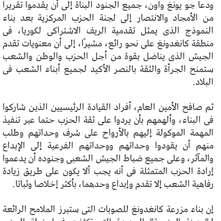
ودعا جو يونغ واون، جميع الجنود البناة إلى أن يقدموا تقريرا
من الأمجاد والانتصار إلى لجنة الحزب المركزية بعد بناء
النموذج الذى يمثل تقدمية الريف الاشتراكى لكوريا، فى
منطقة كانغدونغ على نحو رائع، مشيرًا، إلى أن معنويات تقدم
الجيش الذى يناضل بقوة من أجل الحزب والوطن والشعب
ستمنح الجرأة والثقة بالنصر الأكيد لجميع أبناء الشعب فى
البلاد.
ثم صافح الأمين العام، أفراد القيادة الرئيسيين الذين شاركوا
فى البناء، وألهمهم بأن يردوا على ثقة الحزب حتما عبر تنفيذ
المهمة الموكولة إليهم بالأرواح على شرف وحداتهم وطلب
منهم أن يقودوا وحداتهم ووحداتهم الفرعية إلى الإبداع
والمآثر، وعلى جميع ضباط الجيش الشعبى وجنوده أن يدعموا
إرادة الحزب المتمثلة فى أنه يجب ألا يكون على طريق زيادة
رفاهية الشعب إلا تقدم وإبداع وحدهما، بأكثر إخلاصا وثباتا.
إن بناء مزرعة كانغدونغ للصوبات التى ستبرز الملامح الرائعة