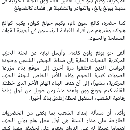
المركزية، وكيم سو كيل، الأمين المسؤول للجنة الحزبية فى
مدينة بيونغ يانغ، والكوادر والشغيلة فى قضاء كانغدونغ.
كما حضره، كانغ سون نام، وكيم جونغ كوان، وكيم كوانغ
هيوك، وغيرهم من أفراد القيادة الرئيسيون فى أجهزة القوات
المسلحة والجنود.
ألقى جو يونغ واون كلمة، وأرسل نيابة عن لجنة الحزب
المركزية التحيات الحارة إلى ضباط الجيش الشعبى وجنوده
البواسل الذين انطلقوا مرة أخرى إلى موقع بناء مزرعة
الصوبات كبيرة الحجم وفاء للأمر الخاص للجنة الحزب
المركزية، مشيرًا، إلى أن هدف البناء الهام الآخر الذى خططه
القائد كيم جونغ وون وأعده منذ زمن طويل من أجل زيادة
رفاهية الشعب، استقبل لحظة إطلاق بنائه أخيرا.
وأكد، أن مسألة إمداد الشعب بما يكفى من الخضروات
الطازجة على مدار السنة هى أول عمل هام يولى الحزب
اهتماما عميقا له على الدوام ويعزم على تحقيقه مهما كلف