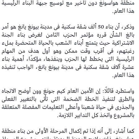
منطقة هواسونغ دون تأخير مع توسيع جبهة البناء الرئيسية
هذا العام.
وذكر، أن بناء 50 ألف شقة سكنية فى مدينة بيونغ يانغ هو أمر
بالغ الشأن قرره مؤتمر الحزب الثامن لغرض بناء الجنة
الاشتراكية حيث يتمتع أبناء الشعب بالحياة المتحضرة بملء
رغبتهم، فى أقرب وقت ممكن وهو أول هدف من المهام
الرئيسية التى يخطط لها الحزب وينفذها، مؤكدًا، أهمية بناء
عشرة آلاف شقة سكنية فى مدينة بيونغ يانغ، الواجب تنفيذه
هذا العام.
واستطرد قائلًا: إن الأمين العام كيم جونغ وون أوضح الاتجاه
والطرق لتنفيذ الخطة الضخمة التى تأتى بالتغيير الفعلى
والجذرى فى حياة شعبنا وأعطى التعليمات المفصلة المتعلقة
بالمشروع واتخذ كل التدابير اللازمة.
كما أشار، إلى أنه إذا تم إكمال المرحلة الأولى من بناء منطقة