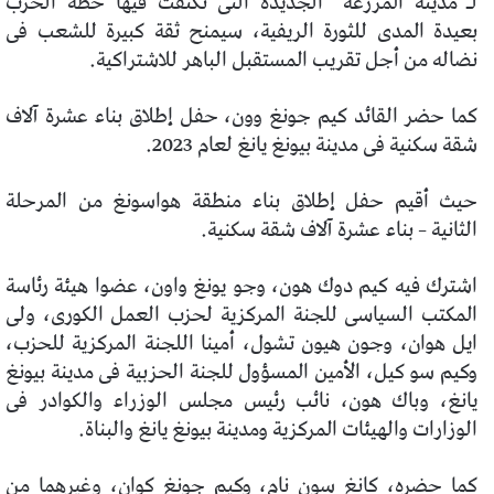
لـ”مدينة المزرعة” الجديدة التى تكثفت فيها خطة الحزب
بعيدة المدى للثورة الريفية، سيمنح ثقة كبيرة للشعب فى
نضاله من أجل تقريب المستقبل الباهر للاشتراكية.
كما حضر القائد كيم جونغ وون، حفل إطلاق بناء عشرة آلاف
شقة سكنية فى مدينة بيونغ يانغ لعام 2023.
حيث أقيم حفل إطلاق بناء منطقة هواسونغ من المرحلة
الثانية – بناء عشرة آلاف شقة سكنية.
اشترك فيه كيم دوك هون، وجو يونغ واون، عضوا هيئة رئاسة
المكتب السياسى للجنة المركزية لحزب العمل الكورى، ولى
ايل هوان، وجون هيون تشول، أمينا اللجنة المركزية للحزب،
وكيم سو كيل، الأمين المسؤول للجنة الحزبية فى مدينة بيونغ
يانغ، وباك هون، نائب رئيس مجلس الوزراء والكوادر فى
الوزارات والهيئات المركزية ومدينة بيونغ يانغ والبناة.
كما حضره، كانغ سون نام، وكيم جونغ كوان، وغيرهما من