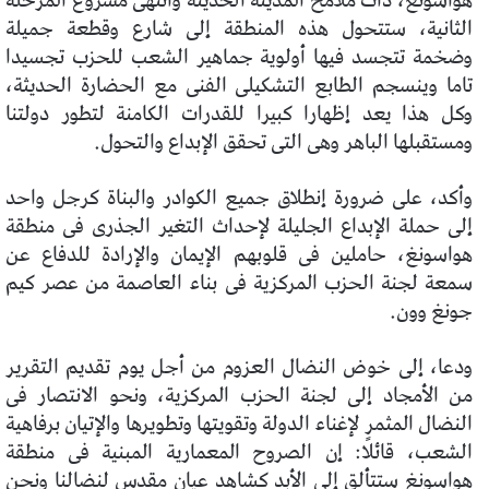
هواسونغ، ذات ملامح المدينة الحديثة وانتهى مشروع المرحلة
الثانية، ستتحول هذه المنطقة إلى شارع وقطعة جميلة
وضخمة تتجسد فيها أولوية جماهير الشعب للحزب تجسيدا
تاما وينسجم الطابع التشكيلى الفنى مع الحضارة الحديثة،
وكل هذا يعد إظهارا كبيرا للقدرات الكامنة لتطور دولتنا
ومستقبلها الباهر وهى التى تحقق الإبداع والتحول.
وأكد، على ضرورة إنطلاق جميع الكوادر والبناة كرجل واحد
إلى حملة الإبداع الجليلة لإحداث التغير الجذرى فى منطقة
هواسونغ، حاملين فى قلوبهم الإيمان والإرادة للدفاع عن
سمعة لجنة الحزب المركزية فى بناء العاصمة من عصر كيم
جونغ وون.
ودعا، إلى خوض النضال العزوم من أجل يوم تقديم التقرير
من الأمجاد إلى لجنة الحزب المركزية، ونحو الانتصار فى
النضال المثمر لإغناء الدولة وتقويتها وتطويرها والإتيان برفاهية
الشعب، قائلًا: إن الصروح المعمارية المبنية فى منطقة
هواسونغ ستتألق إلى الأبد كشاهد عيان مقدس لنضالنا ونحن