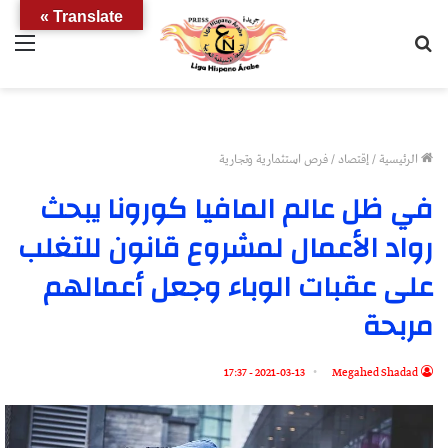
Translate »
بحث
الق
عن
الرئيسية
/
إقتصاد
/
فرص استثمارية وتجارية
في ظل عالم المافيا كورونا يبحث
رواد الأعمال لمشروع قانون للتغلب
على عقبات الوباء وجعل أعمالهم
مربحة
2021-03-13 - 17:37
Megahed Shadad