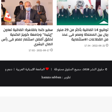
توقيع 14 اتفاقية بأكثر من 29 مليار
سفير كندا بالقاهرة: اتفاقية تعاون
ريال بين المملكة ومصر فى عدد
“إيتيدا” وجامعة كوينز الكندية
من القطاعات الاستثمارية
تحقق أفضل استثمار لمصر فى رأس
المال البشرى
2022-06-21 - 17:34
2021-09-17 - 17:02
© حقوق النشر 2026، جميع الحقوق محفوظة |
الجامعة الاسبانية العريية
| دعم و
تطوير : hamza sabban