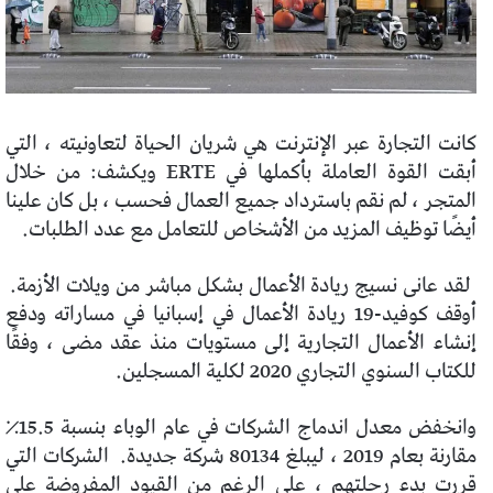
كانت التجارة عبر الإنترنت هي شريان الحياة لتعاونيته ، التي
أبقت القوة العاملة بأكملها في ERTE ويكشف: من خلال
المتجر ، لم نقم باسترداد جميع العمال فحسب ، بل كان علينا
أيضًا توظيف المزيد من الأشخاص للتعامل مع عدد الطلبات.
لقد عانى نسيج ريادة الأعمال بشكل مباشر من ويلات الأزمة.
أوقف كوفيد-19 ريادة الأعمال في إسبانيا في مساراته ودفع
إنشاء الأعمال التجارية إلى مستويات منذ عقد مضى ، وفقًا
للكتاب السنوي التجاري 2020 لكلية المسجلين.
وانخفض معدل اندماج الشركات في عام الوباء بنسبة 15.5٪
مقارنة بعام 2019 ، ليبلغ 80134 شركة جديدة.
الشركات التي
قررت بدء رحلتهم ، على الرغم من القيود المفروضة على