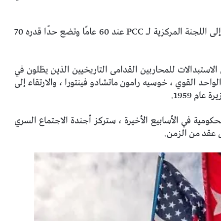
تحدد القواعد الجديدة الحد الأقصى لسن الانضمام إلى اللجنة المركزية لـ PCC عند 60 عامًا وتضع حدًا قدره 70
الاستبدالات للمحاربين القدامى التاريخيين الذين يظلون في
واحد القوي ، خوسيه رامون ماتشادو فينتورا ، والارتقاء إلى
ام 1959.
 الحكومية في الأسابيع الأخيرة ، ستركز أجندة الاجتماع السري
ل عقد من الزمن.