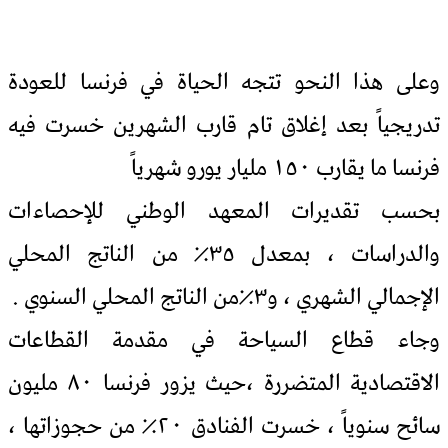
وعلى هذا النحو تتجه الحياة في فرنسا للعودة
تدريجياً بعد إغلاق تام قارب الشهرين خسرت فيه
فرنسا ما يقارب ١٥٠ مليار يورو شهرياً
بحسب تقديرات المعهد الوطني للإحصاءات
والدراسات ، بمعدل ٣٥٪؜ من الناتج المحلي
الإجمالي الشهري ، و٣٪؜من الناتج المحلي السنوي .
وجاء قطاع السياحة في مقدمة القطاعات
الاقتصادية المتضررة ،حيث يزور فرنسا ٨٠ مليون
سائح سنوياً ، خسرت الفنادق ٢٠٪؜ من حجوزاتها ،