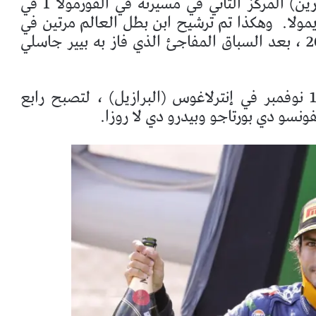
حقق السائق الإسباني كارلوس ساينز (مكلارين) المركز الثاني في مسيرته في الفورمولا 1 في
مولا.
وهكذا تم ترشيح ابن بطل العالم مرتين في
“منزل” فيراري ، فريقه القادم في عام 2021 ، بعد السباق المفاجئ الذي فاز به بيير جاسلي
كانت منصة التتويج السابقة لسينز يوم 17 نوفمبر في إنترلاغوس (البرازيل) ، لتصبح رابع
ونسو دي بورتاجو وبيدرو دي لا روزا.