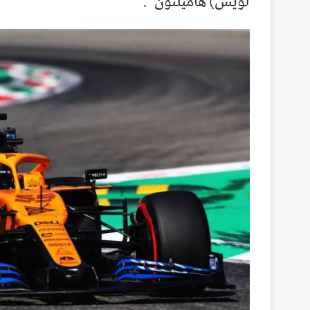
لويس) هاميلتون”.