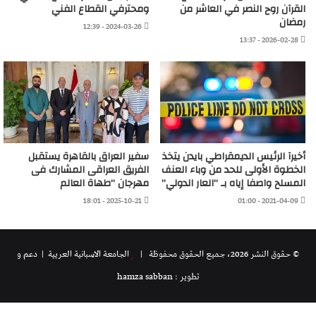
القرآن روح النصر في العاشر من
ومحترفي القطاع الفني
رمضان
2024-03-26 - 12:39
2026-02-28 - 13:37
أخيرآ الرئيس الديمقراطي بايدن يتخذ
سفير العراق بالقاهرة يستقبل
الخطوة الأولى للحد من وباء العنف
الفريق العراقى المشارك فى
المسلح واصفا إياه بـ “العار الدولي”
مهرجان “طهاة العالم
2025-10-21 - 18:01
2021-04-09 - 01:00
© حقوق النشر 2026، جميع الحقوق محفوظة |
الجامعة الاسبانية العريية
| دعم و
تطوير : hamza sabban