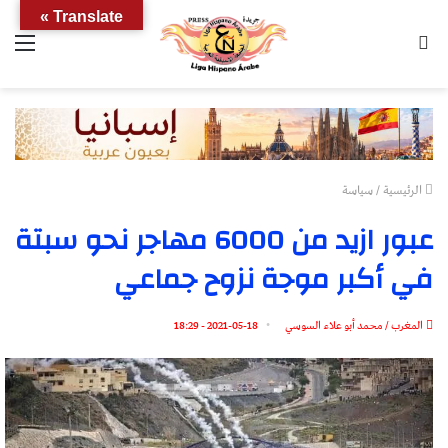
Translate »
بحث
الق
عن
الرئيسية
/
سياسة
عبور ازيد من 6000 مهاجر نحو سبتة
في أكبر موجة نزوح جماعي
المغرب / محمد أبو علاء السوسي
2021-05-18 - 18:29