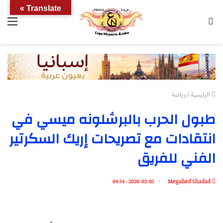
Translate »
بحث
الق
عن
الرئيسية
/
رياضة
طبول الحرب بالبرشلونه ميسي في
انتقادات مع تصريحات إريك السكرتير
الفني للفريق
2020-02-05 - 04:54
Megahed Shadad