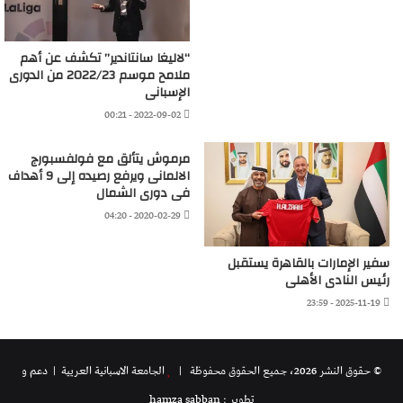
“لاليغا سانتاندير” تكشف عن أهم
ملامح موسم 2022/23 من الدورى
الإسبانى
2022-09-02 - 00:21
مرموش يتألق مع فولفسبورج
الالمانى ويرفع رصيده إلى 9 أهداف
فى دورى الشمال
2020-02-29 - 04:20
سفير الإمارات بالقاهرة يستقبل
رئيس النادى الأهلى
2025-11-19 - 23:59
© حقوق النشر 2026، جميع الحقوق محفوظة |
الجامعة الاسبانية العريية
| دعم و
تطوير : hamza sabban