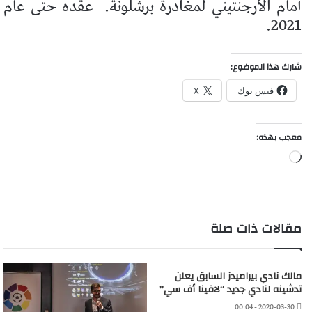
أمام الأرجنتيني لمغادرة برشلونة.
عقده حتى عام
2021.
شارك هذا الموضوع:
فيس بوك
X
معجب بهذه:
جاري
التحميل…
مقالات ذات صلة
مالك نادي بيراميدز السابق يعلن
تدشينه لنادي جديد “لافينا أف سي”
2020-03-30 - 00:04