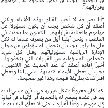
أن الجميع “يجب أن يكون مسؤولاً عن مهامهم
وقراراتهم”.
“أنا بصراحة لا أحب القيام بهذه الأشياء ولكني
أعتقد أن كل شخص يجب أن يكون مسؤولاً عن
مهامهم والعناية بقراراتهم.
اللاعبون بما يحدث في
الملعب ، ونحن أيضًا أول من يعترف عندما لم نكن
على ما يرام.
يجب أن يتحمل المسؤولون عن مجال
الإدارة الرياضية مسؤولياتهم وقبل كل شيء
يتحملون المسؤولية عن القرارات التي يتخذونها.
أخيرًا افاده أعتقد أنه عند الحديث عن اللاعبين ،
يجب أن يعطي الأسماء لانه بهذا يسي إلينا ويعطي
افتراضات بطريقة قبيحه وهذا غير صحيحة.
كما كان معروفًا بشكل غير رسمي ، فإن ميسي لديه
بند في عقده يسمح له بالتجديد أو الإنهاء في نهاية
كل موسم ، وفقًا لقراره ، حتى لا يغلق الباب تمامًا