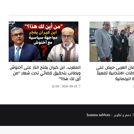
مان العربى حريص على
المغرب.. ابن كيران يفتح النار على أخنوش
ات الانتخابية تفعيلاً
ويطالب بتحقيق قضائي تحت شعار “من
 البرلمانية
أين لك هذا؟”
2026-08-01 - 21:09
 دعم و تطوير : hamza sabban