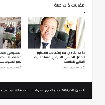
مقالات ذات صلة
الأحد القادم.. بدء إمتحانات الميدترم
العسومى: البرل
للفصل الدراسي الصيفي بمعهد طيبة
متابعة الاستحقاق
العالي للحاسب
لدور الدبلوماسية
2024-01-08 - 22:58
2025-07-23 - 20:15
© حقوق النشر 2026، جميع الحقوق محفوظة |
الجامعة الاسبانية العريية
|