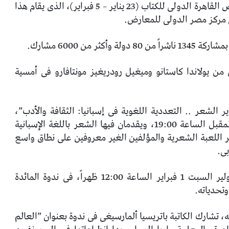
تشارك إسبانيا فى الدورة السادسة والخمسين لمعرض القاهرة الدولى للكتاب (23 يناير – 5 فبراير)، الذى يقام هذا
ى مركز مصر الدولى للمعارض.
 من 6000 مشارك.
من يولاندا كاستانو وميغيل رودريغيز مونتافارو فى أمسية
الشعر .. التعددية اللغوية فى إسبانيا: الثقافة والأدب”،
والتى تقام فى مقر معهد ثرفانتس بالقاهرة الأحد المقبل الساعة 19:00، ويقدمان فيها الشعر باللغة الإسبانية
للعبة الشعرية والمؤلفين الغير معروفين على نطاق واسع
بى.
بالإضافة إلى ذلك، يشارك الإسبانى فرانسيسكو سولير السبت 1 فبراير الساعة 12:00 ظهراً، فى ندوة المائدة
وتحدياته.
طار البرنامج نفسه، تشارك الكاتبة باتريسيا ألمارسيغى فى ندوة بعنوان ”العالم