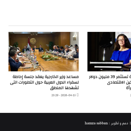
الولايات المتحدة تستثمر 39 مليون دولار
مساعد وزير الخارجية يعقد جلسة إحاطة
ين الاقتصادى
لسفراء الدول العربية حول التطورات التى
أة
تشهدها المنطق
2026-04-15 - 23:29
 دعم و تطوير : hamza sabban