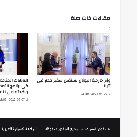
مقالات ذات صلة
وزير خارجية اليونان يستقبل سفير مصر فى
أثينا
فى برنامج التمك
والاجتماعى للمر
2023-04-08 - 16:18
2022-06-07 - 23:03
© حقوق النشر 2026، جميع الحقوق محفوظة |
الجامعة الاسبانية العريية
|