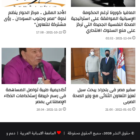
المافيا كورونا ترغم الحكومة
الأحد المقبل .. مركز الحوار ينظم
الإسبانية الموافقة على استراتيجية
ندوة “مصر وجنوب السودان .. رؤى
الصحة النفسية الجديدة التي تركز
مشتركة للتعاون”
على منع السلوك الانتحاري
2021-10-22 - 17:58
2021-12-04 - 02:52
سفير مصر فى بلجراد يبحث سبل
أكاديمية طيبة تواصل المساهمة
تعزيز التعاون الثنائى مع وزير الصحة
فى رسم خريطة إستخدامات الذكاء
الصربى
الإصطناعي بمصر
2021-11-25 - 20:34
2022-01-02 - 21:05
© حقوق النشر 2026، جميع الحقوق محفوظة |
الجامعة الاسبانية العريية
| دعم و