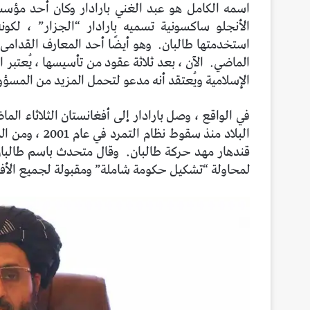
اسمه الكامل هو عبد الغني بارادار وكان أحد مؤسس
الأنجلو ساكسونية تسميه بارادار “الجزار” ، لكونه
استخدمتها طالبان.
وهو أيضًا أحد المعارف القدامى
الماضي.
الآن ، بعد ثلاثة عقود من تأسيسها ، يُعتب
الإسلامية ويُعتقد أنه مدعو لتحمل المزيد من المسؤ
في الواقع ، وصل بارادار إلى أفغانستان الثلاثاء الم
البلاد منذ سقو
قندهار مهد حركة طالبان.
وقال متحدث باسم طالبان
لمحاولة “تشكيل حكومة شاملة” ومقبولة لجميع الأف