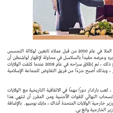
في الدولة المجاورة على وجه التحديد ، تم اعتقال الملا في عام 2010 من قبل عملاء تابعين لوكالة التجسس
ره وعرضه مقيداً بالسلاسل في محاولة لإظهار لواشنطن أن
ومع ذلك ، تم إطلاق سراحه في عام 2018 عندما كثفت الولايات
 ، وبذلك أصبح جزءًا من فريق التفاوض للجماعة الإسلامية
 بارادار دورًا مهمًا في الاتفاقية التاريخية مع الولايات
حددت موعدًا للانسحاب النهائي للقوات الأجنبية ومن المقرر أن تنتهي هذا
ير خارجية الولايات المتحدة آنذاك ، مايك بومبيو.
بالإضافة
ير الخارجية وانغ يي.