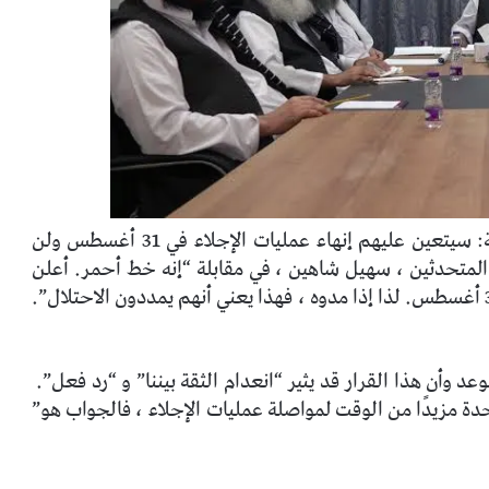
ومع ذلك ، فقد حذرت طالبان بالفعل الدول الغربية: سيتعين عليهم إنهاء عمليات الإجلاء في 31 أغسطس ولن
المتحدثين ، سهيل شاهين ، في مقابلة “إنه خط أحمر. أعلن
الرئيس بايدن أنه سيسحب كل قواته العسكرية في 31 أغسطس. لذا إذا مدوه ، فهذا يعني أنهم يمددون الاحتلال”.
د وأن هذا القرار قد يثير “انعدام الثقة بيننا” و “رد فعل”.
حدة مزيدًا من الوقت لمواصلة عمليات الإجلاء ، فالجواب هو”