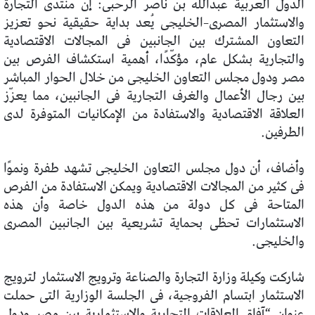
الدول العربية عبدالله بن ناصر الرحبى: إن منتدى التجارة
والاستثمار المصرى–الخليجى يُعد بداية حقيقية نحو تعزيز
التعاون المشترك بين الجانبين فى المجالات الاقتصادية
والتجارية بشكل عام، مؤكّدًا، أهمية استكشاف الفرص بين
مصر ودول مجلس التعاون الخليجى من خلال الحوار المباشر
بين رجال الأعمال والغرف التجارية فى الجانبين، مما يعزّز
العلاقة الاقتصادية والاستفادة من الإمكانيات المتوفرة لدى
الطرفين.
وأضاف، أن دول مجلس التعاون الخليجى تشهد طفرة ونموًا
فى كثير من المجالات الاقتصادية ويمكن الاستفادة من الفرص
المتاحة فى كل دولة من هذه الدول خاصة وأن هذه
الاستثمارات تحظى بحماية تشريعية بين الجانبين المصرى
والخليجى.
شاركت وكيلة وزارة التجارة والصناعة وترويج الاستثمار لترويج
الاستثمار ابتسام الفروجية، فى الجلسة الوزارية التى حملت
عنوان “آفاق العلاقات التجارية والاستثمارية بين مصر ودول