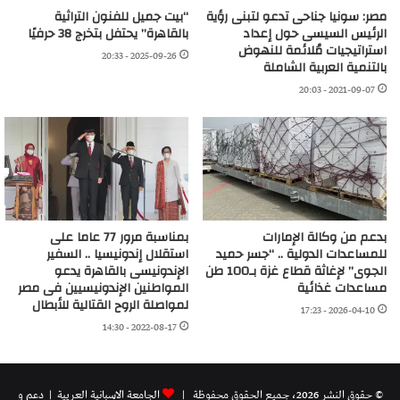
مصر: سونيا جناحى تدعو لتبنى رؤية
“بيت جميل للفنون التراثية
الرئيس السيسى حول إعداد
بالقاهرة” يحتفل بتخرج 38 حرفيًا
استراتيجيات مُلائمة للنهوض
2025-09-26 - 20:33
بالتنمية العربية الشاملة
2021-09-07 - 20:03
بدعم من وكالة الإمارات
بمناسبة مرور 77 عاما على
للمساعدات الدولية .. “جسر حميد
استقلال إندونيسيا .. السفير
الجوى” لإغاثة قطاع غزة بـ100 طن
الإندونيسى بالقاهرة يدعو
مساعدات غذائية
المواطنين الإندونيسيين فى مصر
لمواصلة الروح القتالية للأبطال
2026-04-10 - 17:23
2022-08-17 - 14:30
© حقوق النشر 2026، جميع الحقوق محفوظة |
الجامعة الاسبانية العريية
| دعم و