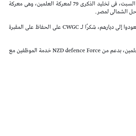
شارك سفير نيوزيلندا بالقاهرة، جريج لويس، اليوم السبت، فى تخليد الذكرى 79 لمعركة العلمين، وهى معركة
احل الشمالى لمصر.
وقال السفير: نتذكر اليوم جميع الذين سقطوا ولم يعودوا إلى ديارهم، شكرًا لـ CWGC على الحفاظ على المقبرة
وأضاف، أتشرف بحضورى احتفالات هذا العام فى العلمين، بدعم من NZD defence Force خدمة الموظفين مع