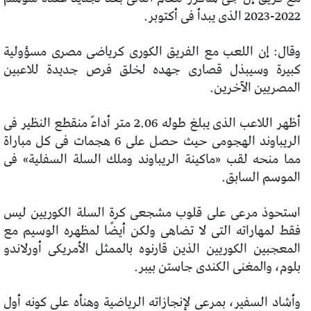
2022-2023 الذى يبدأ فى أكتوبر.
وقال: إن اللعب مع الفريق الكورى كرياضى مصرى مسؤولية
كبيرة وسيبذل قصارى جهده لخلق فرص جديدة للاعبين
المصريين الآخرين.
أظهر اللاعب الذى يبلغ طوله 2.06 متر أداءً منقطع النظير فى
الريباوند الهجومى حيث حصل على 6 هجمات فى كل مباراة
مما منحه لقب «ماكينة الريباوند وملك السلة السفلية» فى
الموسم السابق.
استحوذ مرعى على قلوب مشجعى كرة السلة الكوريين ليس
فقط لمهاراته التى لا تضاهى ولكن أيضًا لمظهره الوسيم مع
المعجبين الكوريين الذين قارنوه بالممثل الأمريكى أورلاندو
بلوم، والمغنى الكندى جاستن بيبر.
وأشاد السفير، بمرعى لإنجازاته الرياضية وهنأه على كونه أول