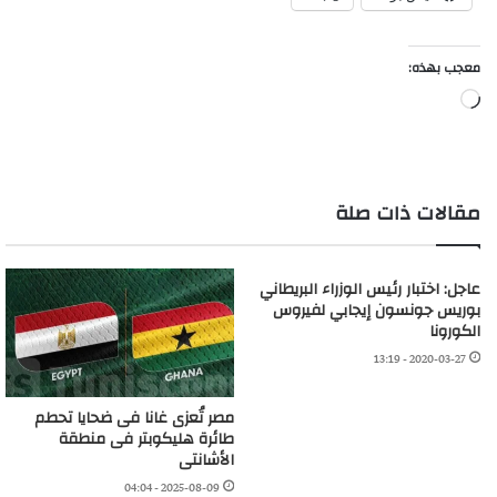
معجب بهذه:
جاري
التحميل…
مقالات ذات صلة
عاجل: اختبار رئيس الوزراء البريطاني
بوريس جونسون إيجابي لفيروس
الكورونا
2020-03-27 - 13:19
مصر تُعزى غانا فى ضحايا تحطم
طائرة هليكوبتر فى منطقة
الأشانتى
2025-08-09 - 04:04