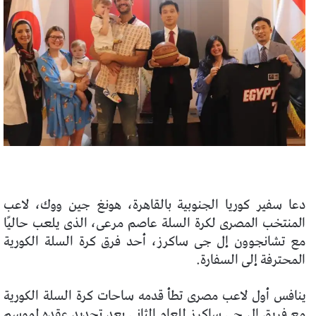
دعا سفير كوريا الجنوبية بالقاهرة، هونغ جين ووك، لاعب
المنتخب المصرى لكرة السلة عاصم مرعى، الذى يلعب حاليًا
مع تشانجوون إل جى ساكرز، أحد فرق كرة السلة الكورية
المحترفة إلى السفارة.
ينافس أول لاعب مصرى تطأ قدمه ساحات كرة السلة الكورية
مع فريق إل جى ساكرز للعام الثانى بعد تجديد عقده لموسم