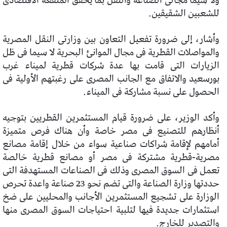
ولا سيما مجالى الصناعة والنقل بما يحقق المنفعة الاقتصادى
للشعبين الشقيقين.
وأشار، إلى ضرورة تفعيل التعاون بين وزارتى النقل المصرية
والمواصلات القطرية فى مجال الموانئ البحرية لا سيما فى ظل
الزيارات التى قامت بها عدة شركات قطرية لميناء غرب
بورسعيد والاتفاق مع الجانب المصرى على رغبتهم الأولية فى
الحصول على نسبة مشاركة فى الميناء.
وأكد الوزير، على ضرورة قيام المستثمرين القطريين بتوجيه
أنظارهم للتصنيع فى مصر خاصة وأن هناك فرص متميزة
أمامهم لإقامة شراكات صناعية سواء من خلال إقامة مصانع
مصرية-قطرية مشتركة فى مصر أو مصانع قطرية خالصة
تعمل فى السوق المصرى وذلك فى الصناعات المستهدفة التى
حددتها وزارة الصناعة والتى تضم نحو 23 صناعة واعدة تحرص
الوزارة على تشجيع المستثمرين الأجانب والمحليين على ضخ
استثمارات جديدة فيها لتلبية احتياجات السوق المصرى منها
والتصدير للخارج.