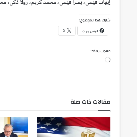
إيهاب فهمى، يسرا فهمى، محمد كريم، رولا ذكى، محم
شارك هذا الموضوع:
فيس بوك
X
معجب بهذه:
جاري
التحميل…
مقالات ذات صلة