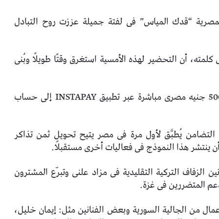
لمصرية “قدك المياس” فى لفتة جميلة عززت روح التبادل
لمته، أن التحضير لهذه الأمسية استغرق وقتًا طويلًا وبُنى
وأعلن، أن جميع الحضور ساهموا بالتبرع بمبلغ 5000 جنيه مصرى مباشرة عبر تطبيق INSTAPAY إلى حساب
لتضامن يُطبَّق لأول مرة فى مصر يتيح تحويل ثمن تذاكر
 أن ينتشر هذا النموذج فى فعاليات أخرى مستقبلًا.
الزفاف التركية التقليدية فى مزاد علنى وتبرّع المشترون
دعم المتضررين فى غزة.
مال من الجالية السورية وبعض الفنانين مثل: إيمان خليل،