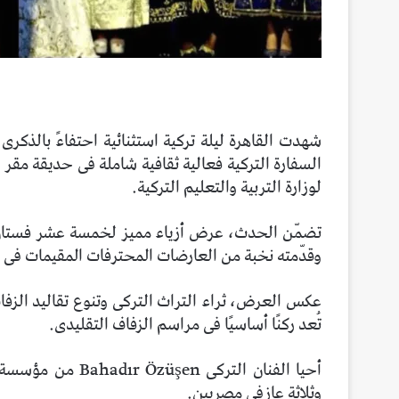
شهدت القاهرة ليلة تركية استثنائية احتفاءً بالذكرى
السفارة التركية فعالية ثقافية شاملة فى حديقة مقر إ
لوزارة التربية والتعليم التركية.
تضمّن الحدث، عرض أزياء مميز لخمسة عشر فستان ز
وقدّمته نخبة من العارضات المحترفات المقيمات فى 
عكس العرض، ثراء التراث التركى وتنوع تقاليد الزفاف
تُعد ركنًا أساسيًا فى مراسم الزفاف التقليدى.
وثلاثة عازفى مصريين.