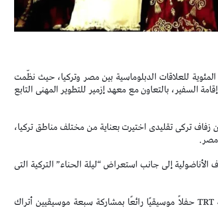
 المئوية للعلاقات الدبلوماسية بين مصر وتركيا، حيث نظّمت
قامة السفير، بالتعاون مع معهد إزمير للتطوير المهنى التابع
فاف تركى تقليدى اختيرت بعناية من مختلف مناطق تركيا،
مصر.
 الأناضولية إلى جانب استعراض “ليلة الحناء” التركية التى
أحيا الفنان التركى Bahadır Özüşen من مؤسسة TRT حفلاً موسيقيًا رائعًا بمشاركة سبعة موسيقيين أتراك