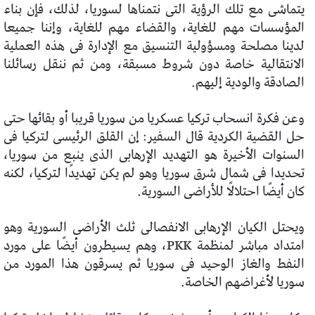
يتماشى مع تلك الرؤية التى نتمناها لسوريا، لذلك، فإن بناء
المؤسسات مهم للغاية، والقضاء مهم للغاية، وإننا جميعا
لدينا مصلحة ومسؤولية التنسيق مع الإدارة فى هذه العملية
الانتقالية خاصة دون شروط مسبقة، ومن ثم ننقل رسائلنا
الصادقة والودية إليهم.
وعن فكرة انسحاب تركيا عسكريا من سوريا قريبا أو بقائها حتى
حل القضية الكردية قال السفير: إن القلق الرئيسى لتركيا فى
السنوات الأخيرة هو التهديد الإرهابى الذى ينبع من سوريا،
تحديدا فى شمال شرق سوريا وهو لم يكن تهديدًا لتركيا، لكنه
كان أيضًا احتلالًا للأراضى السورية.
ويحتل الكيان الإرهابى الانفصالى ثلث الأراضى السورية وهو
امتداد مباشر لمنظمة PKK، وهم يسيطرون أيضًا على مورد
النفط والغاز الوحيد فى سوريا ثم يسرقون هذا المورد من
سوريا لأغراضهم الخاصة.