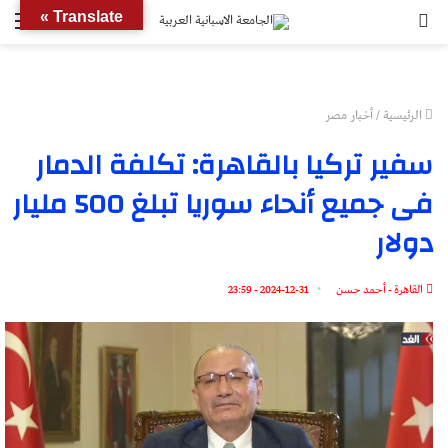
بحث
الق
Translate »
عن
الرئيسية
/
أخبار مصر
سفير تركيا بالقاهرة: تكلفة الدمار
فى جميع أنحاء سوريا تبلغ 500 مليار
دولار
القاهرة - أحمد حسن
2024-12-31 - 23:59