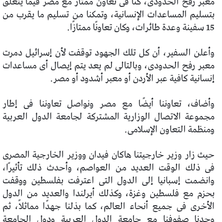
معبر رفح الحدودى، كنا فى تعاون ممتاز مع مصر فيما يتعلق
بتسليم المساعدات الإنسانية، وتمكنا من تسليم ما يقرب من
15 سفينة وعدة طائرات، وكان تعاونًا ممتازًا.
وأعلن السفير، أن كل تلك الجهود توقفت لأن إسرائيل دمرت
معبر رفح الحدودى، وبالتالى لم يعد يتم إيصال أى مساعدات
إنسانية كافية عبر الأردن أو معبر أشدود أو مصر.
وأضاف، تعاوننا أيضًا مع مصر ونواصل تعاوننا فى إطار
مجموعة الاتصال الوزارية المشتركة لجامعة الدول العربية
ومنظمة التعاون الإسلامى.
حيث زار وزير خارجيتنا هاكان فيدان ووزير الخارجية المصرى
فى ذلك الوقت العديد من العواصم، وأحدث ذلك تأثيرًا،
وانضمت إسبانيا إلى الدول التى اعترفت بفلسطين ووقفت
بحزم مع فلسطين وغزة، وكذلك أيرلندا والعديد من الدول
الأخرى فى جميع أنحاء العالم، كما بذلنا جهدًا مماثلاً، ثم
وحدنا صفوفنا مع جامعة الدول العربية ودول الجامعة