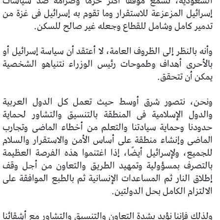
السعودية، نسمع موقفًا أكثر حزمًا وصرامة ضد سياسات
إسرائيل المزعزعة للاستقرار وما تقوم به إسرائيل فى غزة من
تدمير كامل وشامل للقطاع وجعله غير صالح للسكن.
وأنه بالنظر إلى الظروف العامة، لا أعتقد أن سياسة إسرائيل أو
بالأحرى أهداف وطموحات رئيس الوزراء نتنياهو الشخصية
يمكن أن تتحقق.
ونحن، نتصور شرق أوسط حيث تعمل كل الدول العربية
والدول الإسلامية فى المنطقة بالتنسيق والتشاور لحماية
حدودنا وحماية سيادتنا والتعلم من أخطاء الماضى وتجارب
الماضى وإنشاء منطقة على أساس الأمن والاستقرار والسلام
للجميع، ولإسرائيل أيضًا، إذا اغتنموا هذه الفرصة العظيمة
بالتصرف بمسؤولية وتمهيد الطريق والتعاون من أجل وقف
إطلاق النار ثم المساعدات الإنسانية ثم بالطبع الموافقة على
الالتزام الكامل بحل الدولتين.
ولذلك فإننا نؤيد بشدة التعاون والتنسيق والتشاور مع أشقائنا