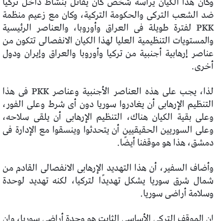
وكان هذا الكيان يرأسه شخص كان يقاتل بنشاط داخل تركيا
ضد الشعب التركى والحكومة التركية، وكان مع زعيم منظمة
PKK لفترة طويلة فى العراق وأوروبا، والعناصر الرئيسية
والمستويات التنظيمية العليا لهذا الكيان الانفصالى تتكون من
عناصر إرهابية أجنبية من تركيا وأوروبا والعراق وإيران ودول
أخرى.
لذا، يجب على هذه العناصر الأجنبية وعناصر PKK فى هذا
التنظيم الإرهابى أن يغادروا سوريا دون أى شرط وعلى الفور،
وعلى بقية الكيان هناك، التنظيم الإرهابى أن يلقى سلاحه،
وعلى السوريين الحقيقيين أن يتحدثوا وينسقوا مع الإدارة فى
دمشق، هذا هو موقفنا أيضًا.
وأضاف السفير، أن هذا التهديد الإرهابى الانفصالى القادم من
شمال شرق سوريا يشكل تهديدًا لتركيا، لكنه تهديد لوحدة
وسلامة أراضى سوريا.
إن الموقف التركى الأساسى الثابت هو وحدة أراضى سوريا، وإن