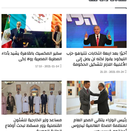
أخيرًا بعد اربعة انتخابات نتنياهو حزب
سفير المكسيك بالقاهرة يشيد بأداء
الليكود يفوز لكنه لن يصل إلى
المطربة المصرية رولا زكى
الأغلبية اللازم لتشكيل الحكومة
2021-11-14 - 17:15
2021-03-24 - 21:23
رئيس الوزراء يلتقي المدير العام
مساعد وزير الخارجية للشئون
لمنظمة الصحة العالمية تيدروس
القنصلية يزور مسقط لبحث أوضاع