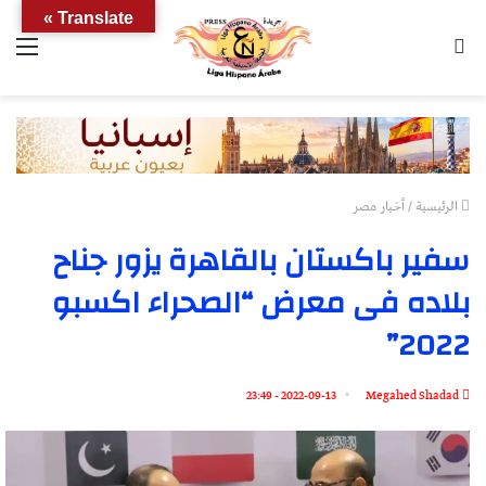
Translate »
بحث
الق
عن
الرئيسية
/
أخبار مصر
سفير باكستان بالقاهرة يزور جناح
بلاده فى معرض “الصحراء اكسبو
2022”
2022-09-13 - 23:49
Megahed Shadad