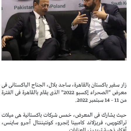
زار سفير باكستان بالقاهرة، ساجد بلال، الجناح الباكستانى فى
معرض “الصحراء إكسبو 2022” الذى يقام بالقاهرة فى الفترة
من 11 – 14 سبتمبر 2022.
حيث يشارك فى المعرض، خمس شركات باكستانية هى ميلات
تراكتورس، فريزلاند كامبينا إنجرو، كونتيننتال أجرو ساينس،
أفكار ذهبية تريدرز، العنايات.