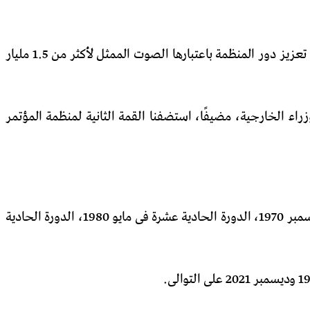
وقال: بصفتنا عضوًا مؤسسًا فى منظمة التعاون الإسلامى، نعتقد أن أفضل تعبير عن ترسيخ التضامن الإسلامى هو من خلال زيادة تعزيز دور المنظمة باعتبارها الصوت الممثل لأكثر من 1.5 مليار
اء الخارجية، مضيفًا، استضفنا القمة الثانية لمنظمة المؤتمر
استضافت باكستان أيضًا، اجتماعات مجلس وزراء الخارجية فى منظمة المؤتمر الإسلامى فى أربع مناسبات – الدورة الثانية فى ديسمبر 1970، الدورة الحادية عشرة فى مايو 1980، الدورة الحادية