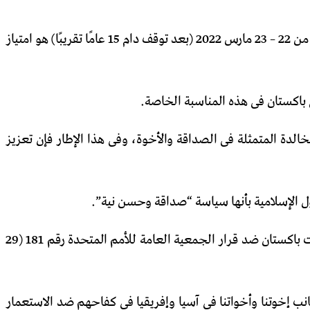
قال سفير باكستان بالقاهرة – ساجد بلال – إن استضافتنا الدورة الثامنة والأربعين لمجلس وزراء الخارجية فى إسلام أباد فى الفترة من 22 – 23 مارس 2022 (بعد توقف دام 15 عامًا تقريبًا) هو امتياز
الدة المتمثلة فى الصداقة والأخوة، وفى هذا الإطار فإن تعزيز
 الإسلامية بأنها سياسة “صداقة وحسن نية”.
على مر السنين، ظلت باكستان وفية لهذه المثل العليا بعد شهرين فقط من انضمامها إلى الأمم المتحدة (30 سبتمبر 1947)، صوتت باكستان ضد قرار الجمعية العامة للأمم المتحدة رقم 181 (29
نب إخوتنا وأخواتنا فى آسيا وإفريقيا فى كفاحهم ضد الاستعمار