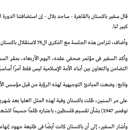
كبير لنا.
وأضاف، تتزامن هذه الجلسة مع الذكرى ال75 لاستقلال باكستان، ونتطلع إلى الترحيب بوزراء خارجية منظمة المؤتمر الإسلامى فى باكستان فى هذه المناسبة الخاصة.
وأكد السفير فى مؤتمر صحفى عقده، اليوم الأربعاء، بمقر السفار
التضامن والتعاون بين أبناء الأمة الإسلامية ليس فقط أمرًا أساسيًا
وتابع: وضعت المبادئ التوجيهية لهذه الرؤية من قبل مؤسس الأ
نوفمبر 1947) بشأن تقسيم فلسطين، باعتباره ظلمًا جسيمًا للشعب الفلسطينى.
وأشار السفير، إلى أن باكستان كانت أيضًا فى طليعة جهود إنهاء