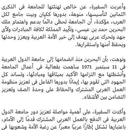
وأعربت السفيرة، عن خالص تهنئتها للجامعة فى الذكرى
الثمانين لتأسيسها، منوهة، بدورها ككيان وبيت جامع لكل
العرب، مؤكدة، أن الجامعة تحظى دائمًا بدعم واهتمام ملك
البحرين حمد بن عيسى، وتأييد المملكة لكافة المبادرات ولأى
جهد وتحرك عربى يهدف إلى خير الأمة العربية ويعزز وحدتها
ويحفظ أمنها واستقرارها.
ونوهت، بأن البحرين منذ انضمامها إلى جامعة الدول العربية
فى 11 سبتمبر 1971 ساهمت بفعالية فى أعمال الجامعة
وأنشطتها مع التزامها الأكيد بميثاقها ومبادئها، وتساند كل
الجهود التى تقوم بها، إيمانًا بدورها الفاعل فى تعزيز منظومة
العمل العربى المشترك والحفاظ على وحدة الصف وتعزيز
التضامن بين الأشقاء.
وأكدت السفيرة، على أهمية مواصلة تعزيز دور جامعة الدول
العربية فى الدفع بالعمل العربى المشترك قدمًا إلى الأمام،
باعتبارها تشكل إطارًا عربيًا معبرًا عن رغبة الأمة وشعوبها فى