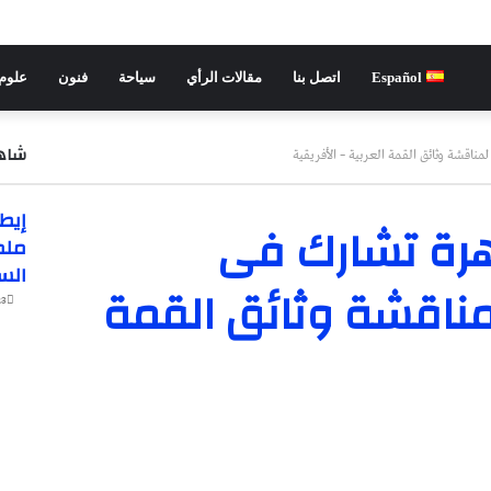
Español
اتصل بنا
مقالات الرأي
سياحة
فنون
علوم 
شاهد
ناقشة وثائق القمة العربية – الأفريقية
إيطا
اهرة تشارك فى
ملم
الس
لمناقشة وثائق القمة
:12