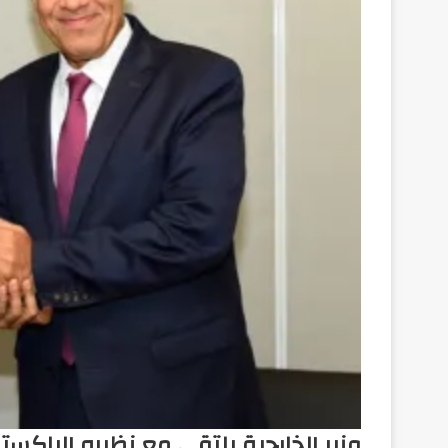
وزير الخارجية يلتقى مع نظيره الباكست