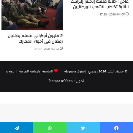
عاجل : جلالة مللكة إنجلترا إليزابيث
الثانية تخاطب الشعب البريطانيين
2020-04-05 - 17:28
2 مليون أوكرانى مسلم يدخلون
رمضان فى أجواء المعارك
2023-03-23 - 14:19
© حقوق النشر 2026، جميع الحقوق محفوظة |
الجامعة الاسبانية العريية
| دعم و
تطوير : hamza sabban