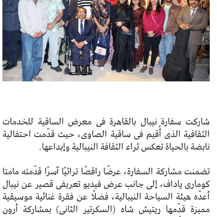
شاركت سفارة نيبال بالقاهرة فى معرض الساقية للخدمات
الثقافية الذى أُقيم فى ساقية الصاوى، حيث قدّمت احتفالية
نابضة بالحياة تعكس ثراء الثقافة النيبالية وإبداعها.
تضمنت مشاركة السفارة، عرضًا راقصًا تراثيًا آسرًا قدّمته مامتا
كومارى ياداف، إلى جانب عرض فيديو تعريفى قصير عن نيبال
أعدّه هيئة السياحة النيبالية، فضلًا عن فقرة غنائية موسيقية
مميزة قدّمها ريتيش شاه (السكرتير الثانى) بمشاركة أرون