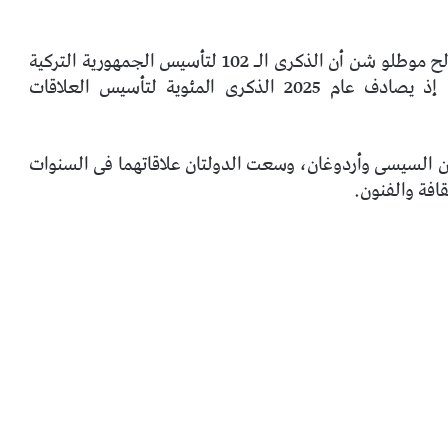
وفى كلمته فى الحفل، صرح سفير تركيا بالقاهرة صالح موطلو شن أن الذكرى الـ 102 لتأسيس الجمهورية التركية
هذا العام لها دلالة خاصة لكل من مصر وتركيا، إذ يصادف عام 2025 الذكرى المئوية لتأسيس العلاقات
ين السيسى وأردوغان، وسعت الدولتان علاقاتهما فى السنوات
افة والفنون.