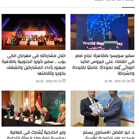
سفير سويسرا بالقاهرة: نجاح مصر
خلال مشاركته فى مهرجان الكى
فى القضاء على فيروس الكبد
بوب .. سفير كوريا الجنوبية بالقاهرة
الوبائى يُعد نموذجًا عالميًا للقيادة
مبهور بأداء المشاركين والشغف
والشراكة
بكوريا وثقافتها
2022-05-25 - 16:25
2025-07-29 - 21:49
د. ابو الفضل الاسناوى يسلم
وزير الخارجية يُشارك فى فعالية
مساعد وزير الخارجية الأسبق
بمناسبة زيارة وفد البعثة التجارية