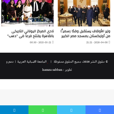
وزير الأوقاف يستقبل وفدًا رسميًّا
نادى المركز اليونانى التاريخى
من أوزبكستان بمسجد مصر الكبير
بالقاهرة يفتتح فرعاً فى “دهب”
2025-05-21 - 00:30
2026-04-08 - 21:21
© حقوق النشر 2026، جميع الحقوق محفوظة |
الجامعة الاسبانية العريية
| دعم و
تطوير : hamza sabban