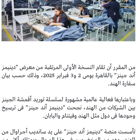
من المقرر أن تقام النسخة الأولى المرتقبة من معرض “دينيمز
أند جينز” بالقاهرة يومى 2 و3 فبراير 2025، وذلك حسب بيان
سفارة الهند.
وباعتبارها فعالية عالمية مشهورة لسلسلة توريد أقمشة الجينز
بين الشركات من الهند، نجحت “دينيمز أند جينز” فى ترسيخ
وجودها فى دول مثل الهند وفيتنام واليابان.
تأسست منصة “دينيمز أند جينز” على يد سانديب أجراوال من
الهند، وهو من المخضرمين فى هذا المجال ويمتلك أكثر من