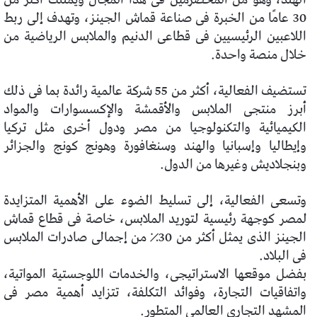
30 عامًا من الخبرة فى صناعة قماش الجينز، وتهدف إلى ربط
اللاعبين الرئيسيين فى قطاعى الدنيم والملابس الرياضية من
خلال منصة واحدة.
تستضيف الفعالية، أكثر من 55 شركة عالمية رائدة بما فى ذلك
أبرز منتجى الملابس والأقمشة والإكسسوارات والمواد
الكيميائية والتكنولوجيا من مصر ودول أخرى مثل تركيا
وإيطاليا وإسبانيا والهند وسنغافورة وهونج كونج والجزائر
وبنجلاديش وغيرها من الدول.
وتسعى الفعالية، إلى تسليط الضوء على الأهمية المتزايدة
لمصر كوجهة رئيسية لتوريد الملابس، خاصة فى قطاع قماش
الجينز الذى يمثل أكثر من 30٪ من إجمالى صادرات الملابس
فى البلاد.
بفضل موقعها الاستراتيجى، والخدمات اللوجستية المواتية،
واتفاقيات التجارة، وفوائد التكلفة، تتزايد أهمية مصر فى
المشهد التجارى العالمى المتطور.