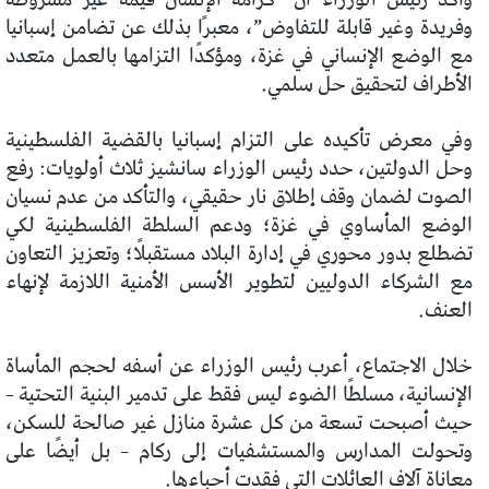
وفريدة وغير قابلة للتفاوض”، معبرًا بذلك عن تضامن إسبانيا
مع الوضع الإنساني في غزة، ومؤكدًا التزامها بالعمل متعدد
الأطراف لتحقيق حل سلمي.
وفي معرض تأكيده على التزام إسبانيا بالقضية الفلسطينية
وحل الدولتين، حدد رئيس الوزراء سانشيز ثلاث أولويات: رفع
الصوت لضمان وقف إطلاق نار حقيقي، والتأكد من عدم نسيان
الوضع المأساوي في غزة؛ ودعم السلطة الفلسطينية لكي
تضطلع بدور محوري في إدارة البلاد مستقبلًا؛ وتعزيز التعاون
مع الشركاء الدوليين لتطوير الأسس الأمنية اللازمة لإنهاء
العنف.
خلال الاجتماع، أعرب رئيس الوزراء عن أسفه لحجم المأساة
الإنسانية، مسلطًا الضوء ليس فقط على تدمير البنية التحتية –
حيث أصبحت تسعة من كل عشرة منازل غير صالحة للسكن،
وتحولت المدارس والمستشفيات إلى ركام – بل أيضًا على
معاناة آلاف العائلات التي فقدت أحباءها.