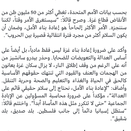
بحسب بيانات الأمم المتحدة، تغطي أكثر من 50 مليون طن من
الأنقاض قطاع غزة. وصرح قائلاً: “سيستغرق الأمر وقتاً، لكننا
سننجزه. الأمر الأكثر إلحاحاً هو إعادة بناء الأمل، وضمان أن
يكون السلام أكثر من مجرد فترة انتقالية قصيرة بين الحروب”.
وأكد على ضرورة إعادة بناء غزة ليس فقط مادياً، بل أيضاً على
أساس العدالة والتعويضات للضحايا. وحذر بيدرو سانشيز من
أنه على الرغم من وقف إطلاق النار، لا يزال سكان غزة يعانون
من الهجمات والعنف والقيود التي تنتهك حقوقهم الأساسية
كالحق في الحياة والغذاء والتعليم والصحة وحرية التنقل.
وأضاف: “لإعادة بناء الأمل، نحتاج إلى سلام حقيقي قائم على
العدالة”، مؤكداً على ضرورة محاسبة المسؤولين عن الإبادة
الجماعية “حتى لا تتكرر مثل هذه المأساة أبداً”. واختتم قائلاً:
“ستظل إسبانيا دائماً إلى جانب فلسطين. بلد صديق، بلد
شقيق”.