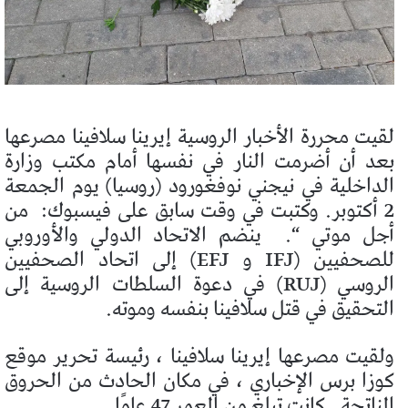
لقيت محررة الأخبار الروسية إيرينا سلافينا مصرعها
بعد أن أضرمت النار في نفسها أمام مكتب وزارة
الداخلية في نيجني نوفغورود (روسيا) يوم الجمعة
2 أكتوبر. وكتبت في وقت سابق على فيسبوك:
من
أجل موتي “.
ينضم الاتحاد الدولي والأوروبي
للصحفيين (IFJ و EFJ) إلى اتحاد الصحفيين
الروسي (RUJ) في دعوة السلطات الروسية إلى
التحقيق في قتل سلافينا بنفسه وموته.
ولقيت مصرعها إيرينا سلافينا ، رئيسة تحرير موقع
كوزا برس الإخباري ، في مكان الحادث من الحروق
الناتجة.
كانت تبلغ من العمر 47 عامًا.