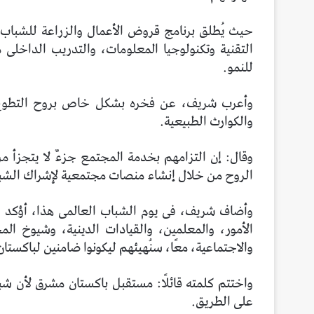
حيث يُطلق برنامج قروض الأعمال والزراعة للشباب الع
التقنية وتكنولوجيا المعلومات، والتدريب الداخل
للنمو.
وأعرب شريف، عن فخره بشكل خاص بروح التطوع ال
والكوارث الطبيعية.
وقال: إن التزامهم بخدمة المجتمع جزءٌ لا يتجزأ من
الروح من خلال إنشاء منصات مجتمعية لإشراك الشب
وأضاف شريف، فى يوم الشباب العالمى هذا، أؤكد الت
الأمور، والمعلمين، والقيادات الدينية، وشيوخ المج
والاجتماعية، معًا، سنُهيئهم ليكونوا ضامنين لباكستان
واختتم كلمته قائلًا: مستقبل باكستان مشرق لأن
على الطريق.