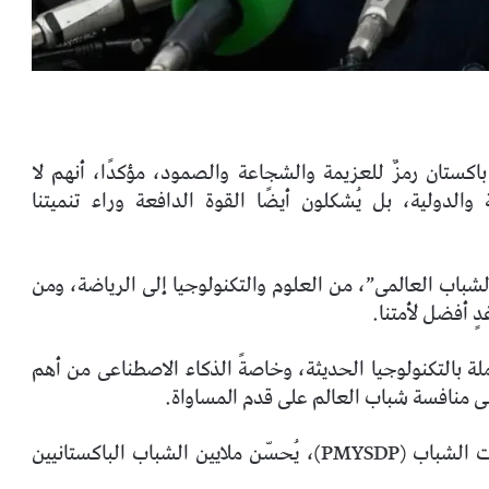
كستان رمزٌ للعزيمة والشجاعة والصمود، مؤكدًا، أنهم لا
والدولية، بل يُشكلون أيضًا القوة الدافعة وراء تنميتنا
باب العالمى”، من العلوم والتكنولوجيا إلى الرياضة، ومن
ٍ أفضل لأمتنا.
ملة بالتكنولوجيا الحديثة، وخاصةً الذكاء الاصطناعى من أهم
 منافسة شباب العالم على قدم المساواة.
من خلال مبادرات مثل برنامجنا الرائد لتنمية مهارات الشباب (PMYSDP)، يُحسّن ملايين الشباب الباكستانيين