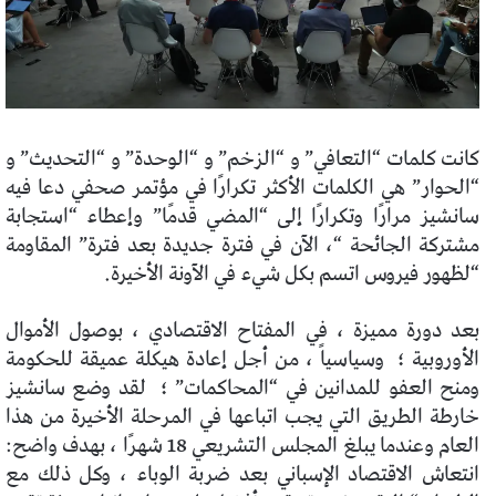
كانت كلمات “التعافي” و “الزخم” و “الوحدة” و “التحديث” و
“الحوار” هي الكلمات الأكثر تكرارًا في مؤتمر صحفي دعا فيه
سانشيز مرارًا وتكرارًا إلى “المضي قدمًا” وإعطاء “استجابة
مشتركة الجائحة “، الآن في فترة جديدة بعد فترة” المقاومة
“لظهور فيروس اتسم بكل شيء في الآونة الأخيرة.
بعد دورة مميزة ، في المفتاح الاقتصادي ، بوصول الأموال
الأوروبية ؛
وسياسياً ، من أجل إعادة هيكلة عميقة للحكومة
ومنح العفو للمدانين في “المحاكمات” ؛
لقد وضع سانشيز
خارطة الطريق التي يجب اتباعها في المرحلة الأخيرة من هذا
العام وعندما يبلغ المجلس التشريعي 18 شهرًا ، بهدف واضح:
انتعاش الاقتصاد الإسباني بعد ضربة الوباء ، وكل ذلك مع