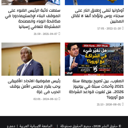
أوكرانيا تنفى إطلاق النار على
سلطت نائبة الرئيس الضوء على
سجناء روس وتؤكد أنها لا تقاتل
الموقف البناء لإكستريمادورا في
المدنيين
مكافحة الوباء والمصلحة
المشتركة لتعافي إسبانيا
2022-11-20 - 17:01
2021-04-07 - 21:59
المغرب.. بين تصريح بوريطة سنة
رئيس مفوضية الاتحاد الأفريقى
2021 وأحداث سبتة في يوليوز
يرحب بقرار مجلس الأمن بوقف
2026.. هل تغيرت قواعد الشراكة
الحرب فى غزة
مع أوروبا؟
2024-06-12 - 02:01
2026-08-01 - 21:13
© حقوق النشر 2026، جميع الحقوق محفوظة |
الجامعة الاسبانية العريية
| دعم و