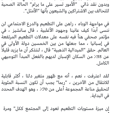
وبدون نقد ذاتي
“الأمور تسير على ما يرام” الحالة الصحية
للتحالف بين الاشتراكين والشيعون بأنها “الأمثل”.
في مواجهة الوباء ، راهن على التطعيم والدرع الاجتماعي لن
ننسى أبدًا كيف عانينا وجهود الأغلبية ، قال سانشيز ، في
مؤتمر صحفي هنأ فيه نفسه على معدلات التطعيم المرتفعة
في إسبانيا ، مما جعلها من بين الخمسين دولة الأولى في
العالم. حقق “الميدالية الذهبية” قال ، لنتذكر أن ما يزيد قليلاً
عن 55٪ من السكان الإسبان لديهم بالفعل المبدأ التوجيهي
الكامل.
لقد اعترفت ، نعم ، أنه مع ظهور متغير دلتا ، أكثر قابلية
للانتقال من الآخرين ، “ربما” يجب أن تكون النسبة المئوية
لتحقيق مناعة المجموعة أعلى من 70٪ ، وهو الهدف المحدد
في البداية.
إن ميزة مستويات التطعيم تعود إلى المجتمع ككل” ومرة ​​