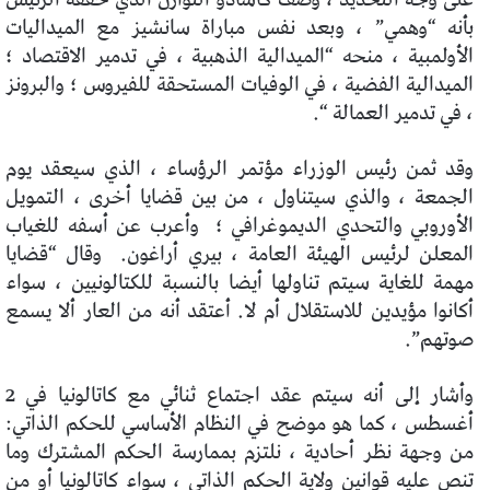
بأنه “وهمي” ، وبعد نفس مباراة سانشيز مع الميداليات
الأولمبية ، منحه “الميدالية الذهبية ، في تدمير الاقتصاد ؛
الميدالية الفضية ، في الوفيات المستحقة للفيروس ؛ والبرونز
، في تدمير العمالة “.
وقد ثمن رئيس الوزراء مؤتمر الرؤساء ، الذي سيعقد يوم
الجمعة ، والذي سيتناول ، من بين قضايا أخرى ، التمويل
الأوروبي والتحدي الديموغرافي ؛
وأعرب عن أسفه للغياب
المعلن لرئيس الهيئة العامة ، بيري أراغون.
وقال “قضايا
مهمة للغاية سيتم تناولها أيضا بالنسبة للكتالونيين ، سواء
أكانوا مؤيدين للاستقلال أم لا. أعتقد أنه من العار ألا يسمع
صوتهم”.
وأشار إلى أنه سيتم عقد اجتماع ثنائي مع كاتالونيا في 2
أغسطس ، كما هو موضح في النظام الأساسي للحكم الذاتي:
من وجهة نظر أحادية ، نلتزم بممارسة الحكم المشترك وما
تنص عليه قوانين ولاية الحكم الذاتي ، سواء كاتالونيا أو من