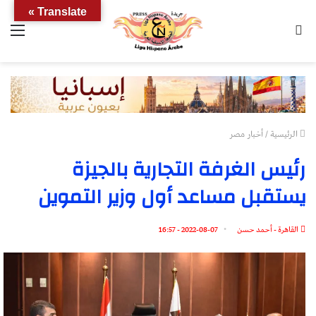
Translate »
بحث
الق
عن
الرئيسية
/
أخبار مصر
رئيس الغرفة التجارية بالجيزة
يستقبل مساعد أول وزير التموين
القاهرة - أحمد حسن
2022-08-07 - 16:57