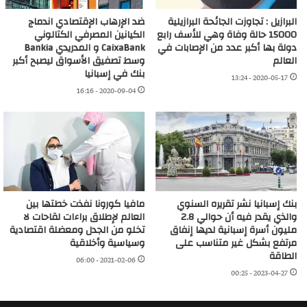
البرازيل : تجاوزت الجائحة البرازيلية
ضد الإرهاب الإقتصادي اندماج
15000 حالة وفاة وهي للأسف رابع
الكيانين المصرفي الكتالوني
دولة بها أكبر عدد من الإصابات في
CaixaBank و المدريدي Bankia
العالم
وسط تصفيق الأسواق ليصبح أكبر
بنك في إسبانيا
2020-05-17 - 13:24
2020-09-04 - 16:16
بنك إسبانيا نشر تقريره السنوي
مافيا كورونا نفذت خطتها بين
والذي يقدر فيه أن حوالي 2.8
العالم لإطلاق براءات لقاحات لا
مليون أسرة إسبانية لديها إنفاق
تخلو من الجدل ومعضلة اقتصادية
مرتفع بشكل غير متناسب على
وسياسية وأخلاقية
الطاقة
2021-02-06 - 06:00
2023-04-27 - 00:25