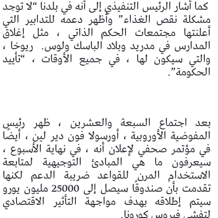
كما أشار الرئيس التنفيذي إلى أنه في بلدنا “لا توجد
مشكلة نقص الغذاء” وأظهر دعمه للتدابير التي
أعلنتها مجتمعات الحكم الذاتي ، مثل إغلاق
المدارس في مدريد وبلاد الباسك ولوس.
ريوخا ،
والتي سيكون لها ، في جميع الأوقات ، “تأييد
الحكومة”.
بعد اجتماع السبعة والعشرين ، ظهر رئيس
المفوضية الأوروبية ، أورسولا فون دير لين ، أيضًا
في مؤتمر صحفي لإعلان أنه ، في نهاية الأسبوع ،
سيعرفون ما هي المبادئ التوجيهية لمتابعة
الاستخدام المرن للقواعد ضريبة الدعم لكنها
تقدمت بأن صندوقًا سيصل إلى 25000 مليون يورو
سيتم إطلاقه بهدف مواجهة التأثير الاقتصادي
لتفشي فيروس كورونا.