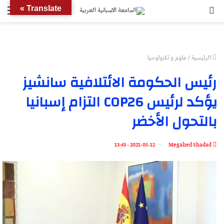
بحث
الق
Translate »
عن
الرئيسية
/
علوم و تكنولوجيا
رئيس الحكومة الائتلافية سانشيز
يؤكد لرئيس COP26 التزام إسبانيا
بالتحول الأخضر
2021-05-12 - 13:43
Megahed Shadad