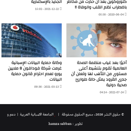
كلوروكوين بعد أن حذرت من مخاطر
الجديد بالإسكندرية
باضطراب نظم القلب والوفاة !!
2021-12-22 - 15:02
2020-06-04 - 05:56
أخيرًا بعد غياب منظمة الصحة
وكالة حماية البيانات الإسبانية
العالمية تقوم بتنشيط أعلى
غرمت شركة فودافون 8 ملايين
مستوى من التأهب لها وتعلن أن
يورو لعدم احترام قانون حماية
جدرى القرود يمثل حالة طوارئ
البيانات
صحية دولية
2021-03-13 - 09:36
2022-07-24 - 04:14
© حقوق النشر 2026، جميع الحقوق محفوظة |
الجامعة الاسبانية العريية
| دعم و
تطوير : hamza sabban