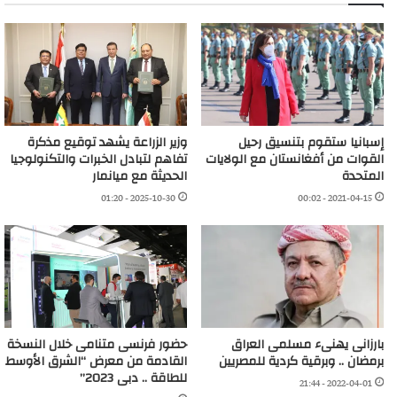
إسبانيا ستقوم بتنسيق رحيل
وزير الزراعة يشهد توقيع مذكرة
القوات من أفغانستان مع الولايات
تفاهم لتبادل الخبرات والتكنولوجيا
المتحدة
الحديثة مع ميانمار
2025-10-30 - 01:20
2021-04-15 - 00:02
بارزانى يهنىء مسلمى العراق
حضور فرنسى متنامى خلال النسخة
برمضان .. وبرقية كردية للمصريين
القادمة من معرض “الشرق الأوسط
للطاقة .. دبى 2023”
2022-04-01 - 21:44