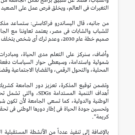
والشباب، فضلًا عن تطبيق برامج تمكن الجامعة من 
التغيرات فى العالم، ويخلق فرص عمل على الصعيد 
من جانبه، قال اليساندرو فراكاستى: ستساعد مذ
للشباب والشابات فى مصر، يعتمد تعاوننا مع الجامع
صميم خطة عام 2030، وعدم ترك أى شخص يتخلف عن الركب.
وأضاف، سنركز على التعلم مدى الحياة، ومبادرات
شمولية واستدامة، وسيعطى حوار السياسات دفعة إ
المحلية، والتحول الرقمى، والقضايا الاجتماعية وقضا
وتضمن توقيع المذكرة، تعزيز دور الجامعة كشريك 
أهداف التنمية المستدام
الوطنية والدولية، كما تسعى الجامعة لأن تكون شريكا
وتحسين جودة الحياة فى إطار دورها الوطنى فى تحقيق
كريمة”.
بالإضافة إلى تنفيذ عدداً من الأنشطة المستقبلية 