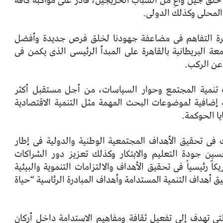
خلق جيل واعِ من الشباب الخريجين، قادر على مواكبة كافة
المحلى وكذلك الدولى.
كرة التفاهم فى مضاعفة جهودنا لخلق فرص جديدة وأفضل
ة البريطانية بالقاهرة على المبدأ الرئيسى الذى يكمن فى
 تنمية المجتمع وحوار السياسات، من أجل مستقبل أكثر
ضافية لموضوعات البحث المهمة مثل التنمية الاقتصادية
يا الحوكمة.
فى تحقيق الأهداف المجتمعية الوطنية والدولية فى إطار
ة SDGs، والتى تشمل تحسين جودة التعليم والابتكار وكذلك تعزيز دور الشراكات
ً رئيسياً فى تحقيق الأهداف والالتزامات التنموية والبيئية
 أهداف التنمية المستدامة وأهداف المبادرة الرئاسية “حياة
التى تهدف إلى تفعيل ثقافة ومفاهيم الاستدامة داخل أركان