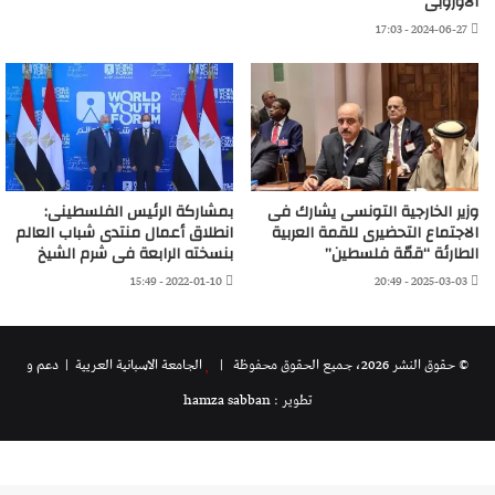
الأوروبى
2024-06-27 - 17:03
وزير الخارجية التونسى يشارك فى
بمشاركة الرئيس الفلسطينى:
الاجتماع التحضيرى للقمة العربية
انطلاق أعمال منتدى شباب العالم
الطارئة “قمّة فلسطين”
بنسخته الرابعة فى شرم الشيخ
2022-01-10 - 15:49
2025-03-03 - 20:49
© حقوق النشر 2026، جميع الحقوق محفوظة |
الجامعة الاسبانية العريية
| دعم و
تطوير : hamza sabban