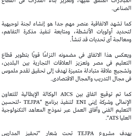
المبادرات المتفق عليها، وتعزيز بناء القدرات فى القطاع
الصناعى.
كما تشهد الاتفاقية عنصر مهم جدا هو إنشاء لجنة توجيهية
لتحديد أولويات الأنشطة، ومتابعة تنفيذ مذكرة التفاهم،
ومعالجة أى تحديات قد تنشأ.
ويعكس هذا الاتفاق فى مضمونه التزامًا قويًا بتطوير قطاع
التعليم فى مصر وتعزيز العلاقات التجارية بين البلدين،
وتشجيع علاقة متبادلة متميزة تهدف إلى تحقيق تقدم ملموس
فى مجال التدريب والمجال الاقتصادى.
كما تم توقيع اتفاق بين AICS الوكالة الإيطالية للتعاون
الإنمائى وشركة إينى ENI لتنفيذ برنامج “TEJPA -لتحسين
التعليم الفنى وآفاق العمل عبر نموذج المعاهد التكنولوجية
العليا ATS”.
يهدف مشروع TEJPA تحت شعار “تحفيز المدارس