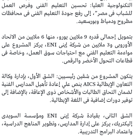
التكنولوجية العليا: تحسين التعليم الفنى وفرص العمل
للشباب فى مصر”، إلى رفع جودة التعليم الفنى فى محافظات
مطروح ودمياط وبورسعيد.
بتمويل إجمالى قدره 9 ملايين يورو، منها 6 ملايين من الاتحاد
الأوروبى و3 ملايين من شركة إينى ENI، يركز المشروع على
مواءمة التعليم الفني مع احتياجات سوق العمل، وخاصة فى
قطاعات التحول الأخضر والرقمى.
يتكون المشروع من شقين رئيسيين: الشق الأول، بإدارة وكالة
التعاون الإيطالية AICS ينص علي إعادة تأهيل المدارس الفنية
لضمان التحاق الطالبات والأشخاص ذوى الإعاقة، بالإضافة إلى
توفير دورات إضافية فى اللغة الإيطالية.
الشق الثانى، بقيادة شركة إينى ENI ومؤسسة السويدى
إليكتريك، يركز على إدارة المدارس، وتطوير المناهج الدراسية،
واعتماد البرامج التدريبية.