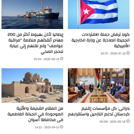
كوبا ترفض حملة الافتراءات
إيطاليا تأذن بهبوط أكثر من 200
الجديدة الصادرة عن وزارة الخارجية
مهاجر أنقذتهم منظمة “مراقبة
الأمريكية
عواصف” وتم نقلهم إلى عبارة
للحجر الصحي
2026-07-22 - 16:55
2020-06-22 - 05:03
بارزانى: كل مؤسسات إقليم
من المقابر القديمة والأثرية
كردستان تدعم النازحين واستقرارهم
الموجودة في الجبانة الفاطمية
فى محافظة أسوان
2025-09-16 - 00:08
2023-04-15 - 14:11