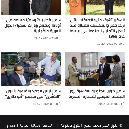
السفير أشرف منير: العلاقات التى
سفير قطر يبدأ رسميًا مهامه فى
تربط مصر والمكسيك ممتازة منذ
أوتاوا ويقوم بزيارات لسفراء الدول
تبادل التمثيل الدبلوماسى بينهما
العربية والأجنبية
عام 1958
2026-01-28 - 23:51
2021-09-16 - 16:20
سفير كوريا الجنوبية بالقاهرة يزور
سفير نيبال الجديد بالقاهرة يتناول
المتحف القومى للحضارة المصرية
“الكشرى” فى مطعم “أبو طارق”
2022-09-28 - 01:07
2023-08-24 - 00:12
© حقوق النشر 2026، جميع الحقوق محفوظة |
الجامعة الاسبانية العريية
| دعم و