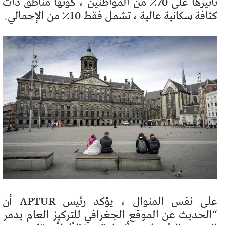
تأثيرها على 70٪ من المواطنين ، كونها مناطق ذات
كثافة سكانية عالية ، تشمل فقط 10٪ من الإجمالي.
على نفس المنوال ، يؤكد رئيس APTUR أن
“الحديث عن الموقع الجغرافي للتركيز العام يدمر