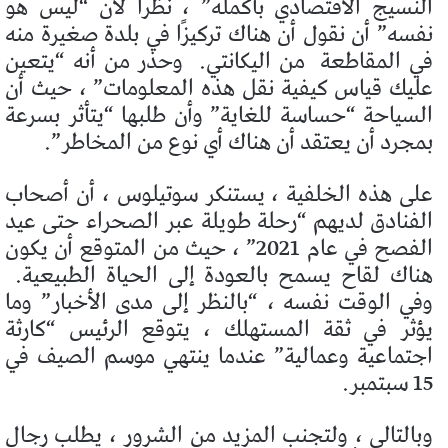
النسيج الاقتصادي بأكمله” ، نظرًا لأن “ليس هو
نفسه” أن نقول أن هناك تركيزًا في بلدة صغيرة منه
في المقاطعة
من اليكانتي.
وحذر من أنه “يتعين
عليك قياس كيفية نقل هذه المعلومات” ، حيث أن
السياحة “حساسة للغاية” وأن طلبها “يتأثر بسرعة
بمجرد أن يعتقد أن هناك أي نوع من المخاطر”.
على هذه الخلفية ، يستنكر سوتيلوس ، أن أصحاب
الفنادق لديهم “رحلة طويلة عبر الصحراء حتى عيد
الفصح في عام 2021” ، حيث من المتوقع أن يكون
هناك لقاح يسمح بالعودة إلى الحياة الطبيعية.
وفي الوقت نفسه ، “بالنظر إلى مدى الأخبار” وما
يؤثر في ثقة المستهلك ، يتوقع الرئيس “كارثة
اجتماعية وعمالية” عندما ينتهي موسم الصيف في
15 سبتمبر.
وبالتالي ، ولتجنب المزيد من الشرور ، يطلب رجال