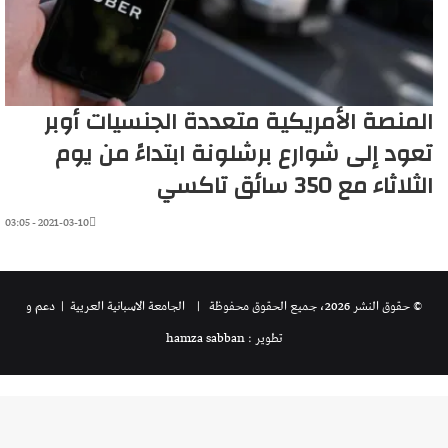
المنصة الأمريكية متعددة الجنسيات أوبر
تعود إلى شوارع برشلونة ابتداءً من يوم
الثلاثاء مع 350 سائق تاكسي
2021-03-10 - 03:05
© حقوق النشر 2026، جميع الحقوق محفوظة |
الجامعة الاسبانية العريية
| دعم و
تطوير : hamza sabban
تويتر
فيسبوك
تيلقرام
واتساب