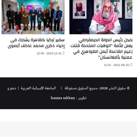
بايدن رئيس الدولة الديمقراطي
سفير تركيا بالقاهرة يشارك فى
يعلن للأمة “الولايات المتحدة قتلت
إحياء ذكرى محمد عاكف أرصوى
زعيم القاعدة أيمن الظواهري في
2024-12-31 - 22:40
عملية بأفغانستان”
2022-08-02 - 12:45
© حقوق النشر 2026، جميع الحقوق محفوظة |
الجامعة الاسبانية العريية
| دعم و
تطوير : hamza sabban