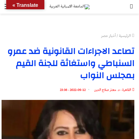
بحث
الق
Translate »
عن
الرئيسية
/
أخبار مصر
تصاعد الاجراءات القانونية ضد عمرو
السنباطي واستغاثة للجنة القيم
بمجلس النواب
القاهرة - د. معتز صلاح الدين
2022-09-12 - 23:36