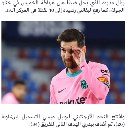
ريال مدريد الذي يحل ضيفا على غرناطة الخميس في ختام
الجولة، كما رفع ليفانتي رصيده إلى 40 نقطة في المركز الـ13.
وافتتح النجم الأرجنتيني ليونيل ميسي التسجيل لبرشلونة
(26)، ثم أضاف بيدري الهدف الثاني للفريق (34).