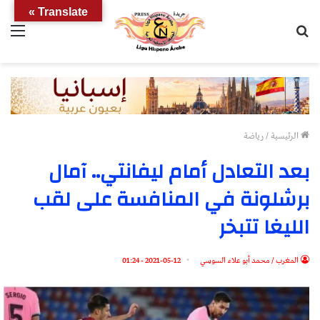
Translate »
بحث
الق
عن
الرئيسية
/
رياضة
بعد التعادل أمام ليفانتي.. آمال
برشلونة في المنافسة على لقب
الليغا تتبخر
المغرب / محمد أبو علاء السوسي
2021-05-12 - 01:24