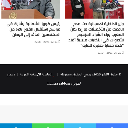
وزير الداخلية الاسبانية حث عدم
رئيس كوريا الشمالية يشارك فى
الحديث عن التخمينات ما إذا كان
مراسم استقبال الفوج 528 من
المغرب وراء الشراء المزعوم
المهندسين العائد إلى الوطن
للأصوات في انتخابات مليلية أفاد
2025-12-13 - 22:22
“هذه قضايا خطيرة للغاية”
2023-05-21 - 21:14
© حقوق النشر 2026، جميع الحقوق محفوظة |
الجامعة الاسبانية العريية
| دعم و
تطوير : hamza sabban