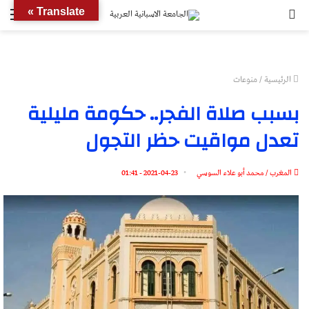
بحث
الق
Translate »
عن
الرئيسية
/
منوعات
بسبب صلاة الفجر.. حكومة مليلية
تعدل مواقيت حظر التجول
المغرب / محمد أبو علاء السوسي
2021-04-23 - 01:41