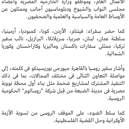
الأعمال العام، وموظفو وزارة الخارجية المصرية وأعضاء
مجلسى النواب والشيوخ ودبلوماسيون أجانب وممثلون عن
الأوساط العامة والسياسية والعلمية والصحفيون.
كما حضر سفراء: فيتنام، الأردن، كوبا، كمبوديا، أرمينيا،
سلطنة عمان، لبنان، صربيا، سريلانكا، البرازيل، نائب سفير
تركيا، ممثلى سفارات باكستان وماليزيا وكازاخستان وكوريا
الشمالية.
وأشار سفير روسيا بالقاهرة جيورجى بوريسينكو فى كلمته، إلى
مواصلة التعاون الثنائى فى مختلف المجالات، بما فى ذلك
التنفيذ المشترك لمشاريع ضخمة مثل بناء أول محطة نووية
مصرية فى مدينة الضبعة من قِبل شركة “روساتوم” الحكومية
الروسية.
كما سلط الضوء، على الموقف الروسى من تسوية الأزمة
الأوكرانية وحل القضية الفلسطينية.