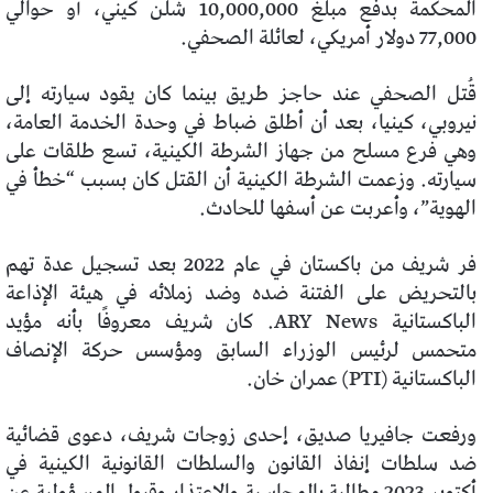
المحكمة بدفع مبلغ 10,000,000 شلن كيني، أو حوالي
77,000 دولار أمريكي، لعائلة الصحفي.
قُتل الصحفي عند حاجز طريق بينما كان يقود سيارته إلى
نيروبي، كينيا، بعد أن أطلق ضباط في وحدة الخدمة العامة،
وهي فرع مسلح من جهاز الشرطة الكينية، تسع طلقات على
سيارته. وزعمت الشرطة الكينية أن القتل كان بسبب “خطأ في
الهوية”، وأعربت عن أسفها للحادث.
فر شريف من باكستان في عام 2022 بعد تسجيل عدة تهم
بالتحريض على الفتنة ضده وضد زملائه في هيئة الإذاعة
الباكستانية ARY News. كان شريف معروفًا بأنه مؤيد
متحمس لرئيس الوزراء السابق ومؤسس حركة الإنصاف
الباكستانية (PTI) عمران خان.
ورفعت جافيريا صديق، إحدى زوجات شريف، دعوى قضائية
ضد سلطات إنفاذ القانون والسلطات القانونية الكينية في
أكتوبر 2023 مطالبة بالمحاسبة والاعتذار وقبول المسؤولية عن