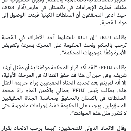
مقتله. تعثرت الإجراءات في باكستان في مارس/آذار 2023،
حيث ادعى المحققون أن السلطات الكينية قيدت الوصول إلى
مواد القضية.
وقالت KUJ: “إن KUJ باعتبارها أحد الأطراف في القضية
ترحب بالحكم وتحث الحكومة على التحرك بسرعة وتعويض
الأسرة وفقًا لتوجيهات المحكمة”.
وقالت PFUJ: “لقد أكد قرار المحكمة موقفنا بشأن مقتل أرشد
شريف. وفي حين أن هذا قد حقق العدالة في المرحلة الأولية،
إلا أنه لم يتم بعد تحديد الجناة الحقيقيين وراء جريمة القتل
هذه. يطالب رئيس PFUJ جمالي والأمين العام رانا محمد
السلطات في باكستان بالتحقيق ومحاسبة الجناة الحقيقيين
المسؤولين. ويجب على الحكومة تنفيذ إجراءات ملموسة حتى
لا تتكرر مثل هذه الحوادث”.
وقال الاتحاد الدولي للصحفيين: “بينما يرحب الاتحاد بقرار