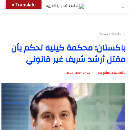
بحث
الق
Translate »
عن
الرئيسية
/
سياسة
باكستان: محكمة كينية تحكم بأن
مقتل أرشد شريف غير قانوني
2024-07-11 - 23:14
Megahed Shadad