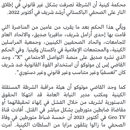
محكمة كينية أن الشرطة تصرفت بشكل غير قانوني في إطلاق
النار على الصحفي الباكستاني أرشد شريف في أكتوبر 2022.
ويأتي هذا الحكم بعد ما يقرب من عامين من المناصرة التي
قامت بها إحدى أرامل شريف، جافيريا صديق، والاتحاد العام
للجامعات، واتحاد الصحفيين الكينيين، وجمعية المراسلين
الكينية، والمجتمعات الإعلامية في باكستان وكينيا. وفي الحكم
الذي نشره صديق على منصة التواصل الاجتماعي “X”، وجد
القاضي إس إن موتوكو أن استخدام القوة القانونية ضد شريف
كان “تعسفيًا وغير متناسب وغير قانوني وغير دستوري”.
كما وجد القاضي موتوكو أن هيئة مراقبة الشرطة المستقلة
الكينية ومكتب مدير النيابة العامة قد انتهكا الحقوق
الدستورية لشريف من خلال الفشل في إنهاء تحقيقاتهما أو
مقاضاة ضابطين متورطين بشكل مباشر في القتل. أفادت قناة
Geo TV في أكتوبر 2023 أن خمسة ضباط متورطين في وفاة
الصحفي ما زالوا يتلقون مزايا من السلطات الكينية. أمرت