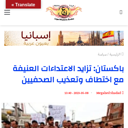
Translate »
بحث
الق
عن
الرئيسية
/
سياسة
باكستان: تزايد الاعتداءات العنيفة
مع اختطاف وتعذيب الصحفيين
2023-05-08 - 13:40
Megahed Shadad