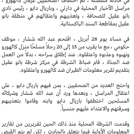
في حادثة منفصلة ، تم اختطاف الصحفيين عرفان كالهورو ،
مراسل الأخبار المحلية في دارتي ، وباريال دايو ، رئيس نادي
بانو عقيل للصحافة ، وتعذيبهم واعتقالهم في منطقة بانو
عقيل بمقاطعة السند الباكستانية.
في مساء يوم 28 أبريل ، اقتحم عبد الله ششار ، موظف
حكومي ، مع ما يقرب من 15 إلى 20 رجلاً مسلحًا منزل كالهورو
ونهبوه وعذبوه واعتقلوه. عند إطلاق سراحه ، بدلاً من العمل
ضد الجناة ، قام ضباط الشرطة في مركز شرطة بانو عقيل
بتقديم تقرير معلومات الطيران ضد كالهورو واعتقلوه.
واحتج العديد من الصحفيين ، بمن فيهم باريال دايو ، على
اعتقال المراسل ، وبعدها ورد أن عبد الله ششار وشركائه
المسلحين اختطفوا باريال دايو وابنه وقاموا بتعذيبهم
وسرقتهم والاعتداء عليهم جنسياً.
وقدمت الشرطة المحلية منذ ذلك الحين تقريرين من تقارير
المعلومات الأولية فيما يتعلق بالحادث ، لكن لم يتم القبض