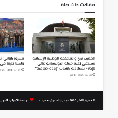
مقالات ذات صلة
المغرب تربح والمحكمة الوطنية الإسبانية
مسرور بارزانى: ن
تستدعي زعيم جبهة البوليساريو غالي
ولسنا طرفا فى 
للإدلاء بشهادته بارتكاب “إبادة جماعية”
2026-07-19 - 16:21
2021-05-03 - 23:42
© حقوق النشر 2026، جميع الحقوق محفوظة |
الجامعة الاسبانية العريي