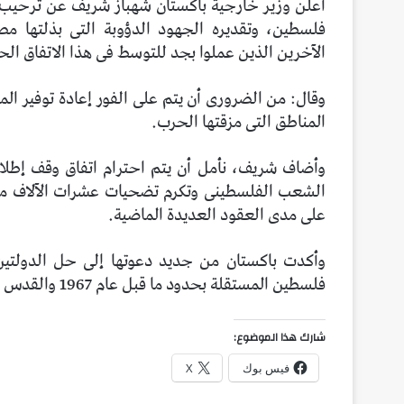
أعلن وزير خارجية باكستان شهباز شريف عن ترحيب ش
فلسطين، وتقديره الجهود الدؤوبة التى بذلتها مص
الآخرين الذين عملوا بجد للتوسط فى هذا الاتفاق الح
وقال: من الضرورى أن يتم على الفور إعادة توفير ال
المناطق التى مزقتها الحرب.
وأضاف شريف، نأمل أن يتم احترام اتفاق وقف إطلاق
الشعب الفلسطينى وتكرم تضحيات عشرات الآلاف من ال
على مدى العقود العديدة الماضية.
وأكدت باكستان من جديد دعوتها إلى حل الدولتين 
فلسطين المستقلة بحدود ما قبل عام 1967 والقدس عاصمة لها.
شارك هذا الموضوع:
فيس بوك
X